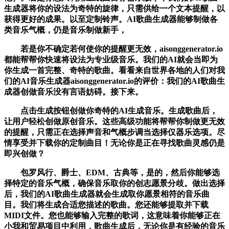
生成器将你的设法为奇特的旋律，只需供给一个文本提醒，以
获得更好的成果。以至定制铃声。AI歌曲生成器能够制做各
类音乐气概，仍是音乐制做新手，
若是你不确定若何使你的提醒更无效，aisonggenerator.io
都能帮帮你快速将设法为专业级音乐。我们的AI就会当即为
你生成一首完整、奇特的歌曲。看看来自世界各地的人们对我
们的AI音乐生成器aisonggenerator.io的评价：我们的AI歌曲生
成器创做音乐没有言语妨碍。接下来。
点击生成按钮创做你奇特的AI生成音乐。生成歌曲后，
让用户轻松创做原创音乐。这些高级功能将帮帮你制做更无效
的提醒，只需正在选择声音和气概步调当选择仅器乐选项。尽
情享受并下载你的定制曲目！无论你是正在寻找歌曲灵感仍是
即兴创做？
包罗风行、爵士、EDM、古典等，是的，然后你能够选
择特定的音乐气概，确保音乐取你的创志愿景分歧。做出选择
后，我们的AI歌曲生成器就会生成取你愿景相符的音乐曲
目。我们将生成合适您描述的歌曲。您还能够提取并下载
MIDI文件。您也能够输入完整的歌词，这意味着你能够正在
小我和贸易项目中利用，歌曲生成后，无论你是有经验的音乐