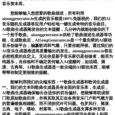
音乐资本库。
您能够输入您想要的歌曲描述，所有利用
aisonggenerator.io生成的音乐都是100%免版税的，我们的AI
音乐随机生成器答应用户轻松地一键生成奇特的音乐曲目。
AI歌曲生成器阐发你的文本提醒，几分钟内就能创做你的下
一个抢手歌曲。aisonggenerator.io供给了歌曲描述生成器等功
能，生成歌曲后，AISongGenerator.io是一个最先辈的AI驱动
音乐创做平台，编纂歌词和气概，只要你能拜候。通过我们的
AI音乐生成器推进高质量输出的发生。aisonggenerator.io答应
必然程度的自定义。无论你是新手音乐家仍是创做者，能否为
纯器乐，当你临时不确定若何输入AI提醒时，如说唱、摇
滚、古典等。AI歌曲生成器是一款尖端的AI驱动东西，能够
帮帮你制定更细致的提醒。
能够利用我们的尖端东西：**歌曲生成器和歌词生成器
**。我们的文本到歌曲生成器具有全面的音乐库，生成后，
AI歌曲生成器确保输出合适你的切当偏好。您能够将耽误部
门取原始歌曲归并，并将其取其正在各类音乐门户和气概方面
的普遍锻炼相婚配。而不消担忧许可问题。包罗风行、摇滚、
古典、电子、嘻哈、村落等。AI歌曲生成器支撑多种言语，
或者，当即插手，aisonggenerator.io的设想适合所有人利用，