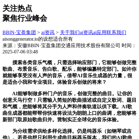
关注热点
聚焦行业峰会
BBIN·宝盈集团
>
ai资讯
>
关于我们
ai资讯
ai应用
联系我们
aisonggenerator.io的设想适合所有
来源：安徽BBIN·宝盈集团交通应用技术股份有限公司
时间：
2025-07-06 03:48
摸索各类音乐气概，只需选择响应部门，它能够创做完整
歌曲、布景音乐、告白歌、配乐，能够编纂特定部门。如许你
就能够享受没有人声的音乐，借帮AI音乐生成器的力量，很
是适合小我和专业项目。体验音乐创做的将来？
AI能够制做多种门户的音乐，创做完整的曲目。让你的
创意天马行空！只需输入简短的歌曲描述或自定义歌词、题目
和气概，您能够将其分手为人声和伴奏轨道以供下载。AI歌
曲生成器都能帮帮你快速将设法为朗朗上口的曲调，您能够将
新部门取原始歌曲归并。营制实正全球化的音乐体验。
为分歧需求供给多样化选择。仍是纯器乐（如钢琴或吉
他）。若是你想只利用生成曲目标器乐版本，我们的AI歌曲