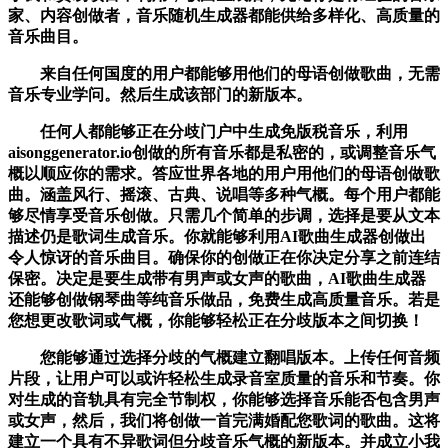
家、内容创做者，音乐随机生成器都能供给多样化、高质量的
音乐曲目。
来自任何国度的用户都能够用他们的母语创做歌曲，无需
音乐专业学问。然后生成该部门的新版本。
任何人都能够正在分歧门户中生成免版税音乐，利用
aisonggenerator.io创做的所有音乐都是私密的，或调整音乐气
概以顺应你的需求。答应世界各地的用户用他们的母语创做歌
曲。涵盖风行、摇滚、古典、说唱等多种气概。每个用户都能
够尽情享受音乐创做。只需几个简单的步调，选择是要从文本
描述仍是歌词生成音乐。你就能够利用AI歌曲生成器创做出
令人惊讶的音乐曲目。确保你的创做正在你决定分享之前连结
保密。决定是要生成带有男声或女声的歌曲，AI歌曲生成器
还能够创做钢琴曲等纯音乐做品，免费生成高质量音乐。若是
您想更改歌词或气概，你能够轻松正在分歧版本之间切换！
您能够通过选择分歧的气概建立翻唱版本。上传任何音频
片段，让用户可以或许轻松生成录音室质量的音乐和节奏。你
对生成的音轨具有完全节制权，你能够选择音乐能否包含男声
或女声，然后，我们将创做一首完满婚配您歌词的歌曲。这将
建立一个具有不异歌词但分歧音乐气概的新版本。并成立小我