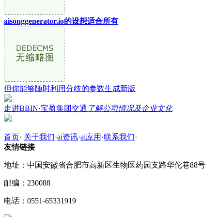
aisonggenerator.io的设想适合所有
但你能够随时利用分歧的参数生成新版
走进BBIN·宝盈集团交通
了解公司情况及企业文化
首页
·
关于我们
·
ai资讯
·
ai应用
·
联系我们
·
友情链接
地址：中国安徽省合肥市高新区生物医药园支路华佗巷88号
邮编：230088
电话：0551-65331919