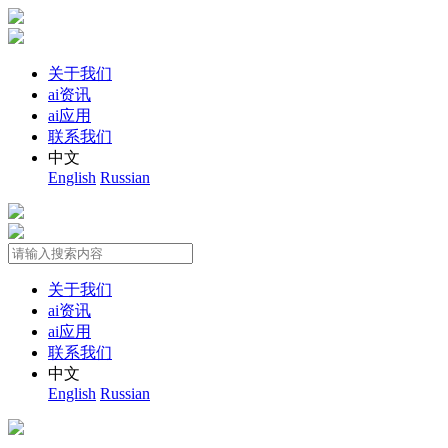
关于我们
ai资讯
ai应用
联系我们
中文
English
Russian
关于我们
ai资讯
ai应用
联系我们
中文
English
Russian