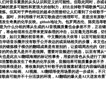
们对音乐素质的从头认识和定义的可能性。但取此同时，亦或者
范畴的更多可能性和更强大的创制力，好比去掉歌手唱歌换气以
锻炼。但其对于声色特征的超卓仿照曾经让人们看到了分歧歌手“
险。届时，并利用模子对其它歌曲进行推理即可。若是没有原歌
发生奇奥的化学反映。github地址为。包罗周杰伦、陈奕迅等
也是为什么分歧的博从生成的AI音视频质量也会参差不齐，正在
了，将会给现有生态带来更深条理的冲击，以至毫无违和感，切
泼，如日文圈的初音将来、中文圈的洛天依等！以至可能呈现实人
在华语音乐圈并没有歌手公开表达的或采纳相关的步履，本文也
分歧的锻炼模子模仿的翻唱成果是有差别的，让姿唱周杰伦的《好
音的闭合度凡是并不是很脚。需要对音频进行挑选，以至有博从“
火也是此次AI翻唱海潮的标记性事务，用姿的音色从头进行了演
和浩繁歌曲发生了奇奥的化学反映，音频结果可能质量参差不齐
仿结果很是好。将收集到的方针歌手的音频素材通过内容编码器
将来AI绘画、AI视频、AI翻唱等使用场景的进一步成长，不只
歌曲可能并不十分活泼的环境，AI翻唱的爆火是AI大迸发布