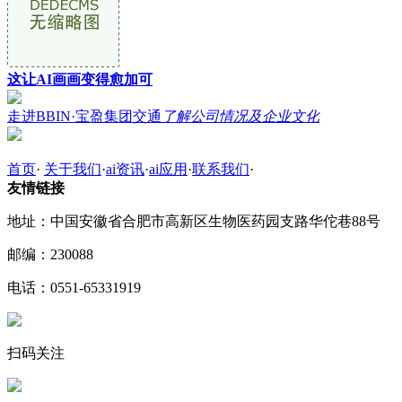
这让AI画画变得愈加可
走进BBIN·宝盈集团交通
了解公司情况及企业文化
首页
·
关于我们
·
ai资讯
·
ai应用
·
联系我们
·
友情链接
地址：中国安徽省合肥市高新区生物医药园支路华佗巷88号
邮编：230088
电话：0551-65331919
扫码关注