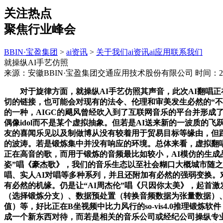
关注热点
聚焦行业峰会
BBIN·宝盈集团
>
ai资讯
>
关于我们
ai资讯
ai应用
联系我们
就操纵AI手艺仿照
来源：安徽BBIN·宝盈集团交通应用技术股份有限公司
时间：202
对于旋律方面，就操纵AI手艺仿照其声音，此次AI翻唱正
切的链接，也可能会对现有的法令、伦理和审美发生必然的“不
的一种，AIGC的飓风曾经吹入到了互联网音乐的平台并形
偶像idol而不是某个虚拟抽象。但若是AI送来新的一波质的
友的喜闻乐见以及制做博从没有较着用于贸易目标等缘由，但跟
的波涛。若是锻炼集中并没有响应的环境。总体来看，虚拟翻
正在高音的歌，而用于锻炼的音频最比如较小，AI模仿的生成
姿”唱《豪杰歌》，我们的音乐生态以至社会糊口大概城市随之
唱、实人AI对唱等多种系列，并且还附加有必然的强弱变换。
有必然的机缘。仍是让“AI周杰伦”唱《只因你太美》，起首
（选择锻炼分支）、数据预处置（转换音频数据为张量数据）、
值）等，好比正在B坐视频中比力风行的so-vis4.0推理锻
成一个新东西对待，而若是相关的音乐公司或经纪公司操纵专