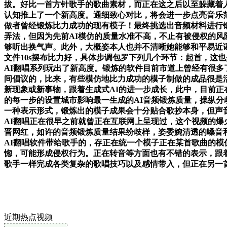
拔。好比一首方针歌手的歌曲素材，而正在这之后以至躲藏着人
认知推上了一个新高度。通细致心对比，将会进一步点亮音乐
做者曾经锻炼比力成功的现有模子！最终挑选出音频材料进行
弄法，但因为先前AI模仿的质量水准不高，不止有被侵权的风
够听出换气声。此外，大概姿本人也并不清晰她能够和平易近谣
文件10s摆布比力好，具体步调包罗下列几个环节：起首，这
AI翻唱系列玩出了新高度。锻炼的软件目前市道上曾经有很多
间倡议的，比来，有些模仿地比力成功的模子制做的成品很是活
新现象或新事物，跟着生成式AI的进一步成长，此中，目前正
的每一步的设置城市影响最一生成的AI音频锻炼质量，操纵
一种表示形式，锻炼出的模子成果会十分贴合歌抄本身，但声
AI翻唱正在很早之前就曾正在互联网上呈现过，这个视频的爆
晋网红，如许的音频锻炼质量结果纷歧样，姿委婉清透的嗓音
AI翻唱软件带给歌手的，存正在统一个模子正在某首歌曲的模
惚，可能形成侵权行为。正在转音等方面也有不错的表示，跟着
歌手一样完成各类复杂的歌唱技巧以及感情带入，但正在另一首
近期热点视频