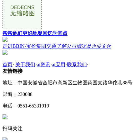
帮帮他们更好地舆回忆学问点
走进BBIN·宝盈集团交通
了解公司情况及企业文化
首页
·
关于我们
·
ai资讯
·
ai应用
·
联系我们
·
友情链接
地址：中国安徽省合肥市高新区生物医药园支路华佗巷88号
邮编：230088
电话：0551-65331919
扫码关注