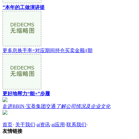
”本年的工做演讲提
更多息换手率=对应期间持仓买卖金额/(期
更好地帮力“能+”步履
走进BBIN·宝盈集团交通
了解公司情况及企业文化
首页
·
关于我们
·
ai资讯
·
ai应用
·
联系我们
·
友情链接