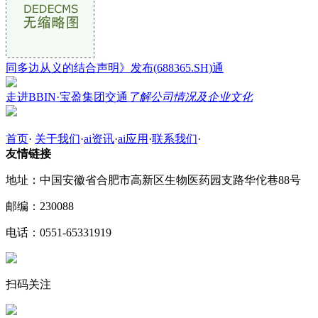
同多边从义的结合声明》发布(688365.SH)通
走进BBIN·宝盈集团交通
了解公司情况及企业文化
首页
·
关于我们
·
ai资讯
·
ai应用
·
联系我们
·
友情链接
地址：中国安徽省合肥市高新区生物医药园支路华佗巷88号
邮编：230088
电话：0551-65331919
扫码关注