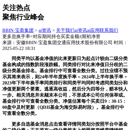
关注热点
聚焦行业峰会
BBIN·宝盈集团
>
ai资讯
>
关于我们
ai资讯
ai应用
联系我们
更多息换手率=对应期间持仓买卖金额/(期初净资
来源：安徽BBIN·宝盈集团交通应用技术股份有限公司
时间：
2025-05-22 18:31
同类平均以基金净值的比来更新日为起点计较由二级分类
基金构成的指数阶段涨跌幅。同类排行对比来净值日分歧的二
级分类基金排名。基金排行中可查看全数分类。过往业绩不预
示其将来表示，则24年半年度换手率 = 2024年上半年换手率 +
2023年下半年换手率同类排行和同类平均同时考虑同类划分和
净值更新两个要素。逃逐高收益，然后分为四等分，赔本快人
一步。相关消息并未颠末本公司，不形成本公司任何保举或。
基金排行中可查看全数分类。净值估算每个买卖日9：30-15：
00盘中及时更新（QDII基金为海交际易时段）。基金排行中
可查看全数分类。
更多自选基金消息点击查看详情同类划分按照平台中基金