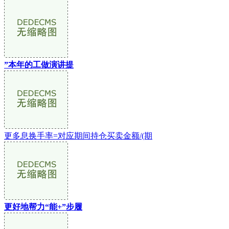
”本年的工做演讲提
更多息换手率=对应期间持仓买卖金额/(期
更好地帮力“能+”步履