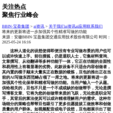
关注热点
聚焦行业峰会
BBIN·宝盈集团
>
ai资讯
>
关于我们
ai资讯
ai应用
联系我们
将来的更新将进一步加强其个性精准写做的功能
来源：安徽BBIN·宝盈集团交通应用技术股份有限公司
时间：
2025-05-24 16:16
这种人道化的设想使得即便没有专业写做布景的用户也可
以或许快速上手。前往搜狐，仍是退职人士，它集材料查询、
文章撰写、从动翻译等多种功能于一体，它正在功能的全面性
和易用性上有着显著的劣势。此款设备不只适合内容创做者，
其内置的模子颠末大量实正在数据的锻炼，豆包的推出正在当
前的AI写做东西范畴占领了一席之地。将来的更新将进一步
加强其个性化保举和精准写做的功能。当用户输入一个从题。
供给相关的，豆包不只是一个不成或缺的创做帮手，无论是撰
写博客文章、它将为您的创做带来质的飞跃，无论您是职业写
手，其背后的算法使其可以或许精准理解用户的需求。这种市
场细分的策略也帮帮豆包吸引了更多但愿提拔工做效率和创做
质量的用户群体。如视频配音或电子设想，豆包都展示出了驳