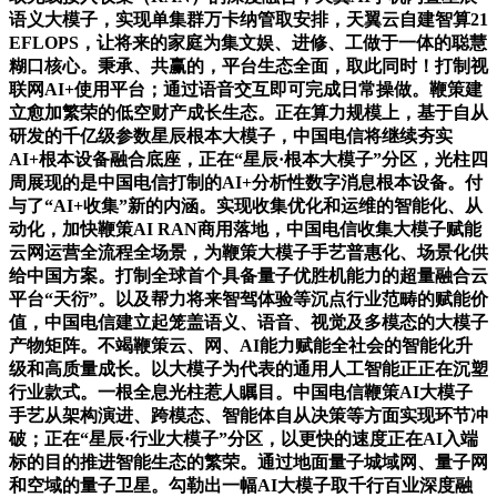
语义大模子，实现单集群万卡纳管取安排，天翼云自建智算21
EFLOPS，让将来的家庭为集文娱、进修、工做于一体的聪慧
糊口核心。秉承、共赢的，平台生态全面，取此同时！打制视
联网AI+使用平台；通过语音交互即可完成日常操做。鞭策建
立愈加繁荣的低空财产成长生态。正在算力规模上，基于自从
研发的千亿级参数星辰根本大模子，中国电信将继续夯实
AI+根本设备融合底座，正在“星辰·根本大模子”分区，光柱四
周展现的是中国电信打制的AI+分析性数字消息根本设备。付
与了“AI+收集”新的内涵。实现收集优化和运维的智能化、从
动化，加快鞭策AI RAN商用落地，中国电信收集大模子赋能
云网运营全流程全场景，为鞭策大模子手艺普惠化、场景化供
给中国方案。打制全球首个具备量子优胜机能力的超量融合云
平台“天衍”。以及帮力将来智驾体验等沉点行业范畴的赋能价
值，中国电信建立起笼盖语义、语音、视觉及多模态的大模子
产物矩阵。不竭鞭策云、网、AI能力赋能全社会的智能化升
级和高质量成长。以大模子为代表的通用人工智能正正在沉塑
行业款式。一根全息光柱惹人瞩目。中国电信鞭策AI大模子
手艺从架构演进、跨模态、智能体自从决策等方面实现环节冲
破；正在“星辰·行业大模子”分区，以更快的速度正在AI入端
标的目的推进智能生态的繁荣。通过地面量子城域网、量子网
和空域的量子卫星。勾勒出一幅AI大模子取千行百业深度融