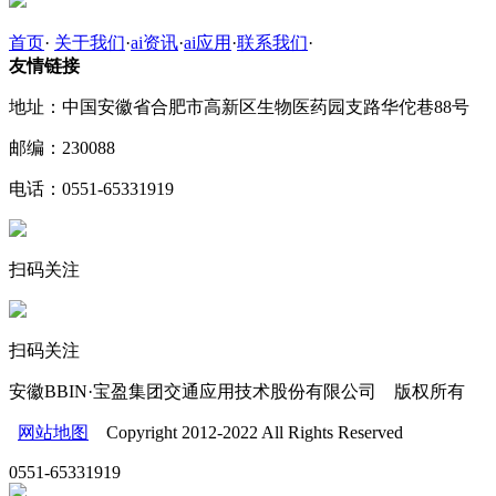
首页
·
关于我们
·
ai资讯
·
ai应用
·
联系我们
·
友情链接
地址：中国安徽省合肥市高新区生物医药园支路华佗巷88号
邮编：230088
电话：0551-65331919
扫码关注
扫码关注
安徽BBIN·宝盈集团交通应用技术股份有限公司 版权所有
网站地图
Copyright 2012-2022 All Rights Reserved
0551-65331919