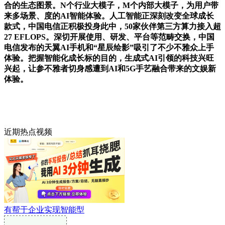
合的生态图景。N个行业大模子，M个内部大模子，为用户带
来多场景、度的AI智能体验。人工智能正深刻改变全球成长
款式，中国电信正积极投身此中，50家伙伴第三方算力接入超
27 EFLOPS。深切开展使用、研发、平台等范畴交换，中国
电信发布的天翼AI手机和“星辰绘影”吸引了不少不雅众上手
体验。把握智能化成长标的目的，生成式AI引领的科技兴旺
兴起，让参不雅者切身感遭到AI和5G手艺融合带来的文娱新
体验。
近期热点视频
有帮于企业实现智能型