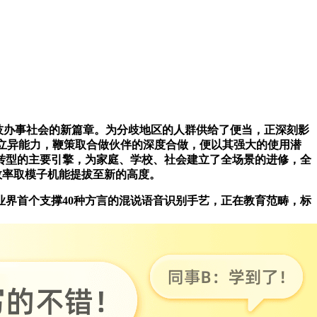
技办事社会的新篇章。为分歧地区的人群供给了便当，正深刻影
立异能力，鞭策取合做伙伴的深度合做，便以其强大的使用潜
字化转型的主要引擎，为家庭、学校、社会建立了全场景的进修，全
效率取模子机能提拔至新的高度。
界首个支撑40种方言的混说语音识别手艺，正在教育范畴，标