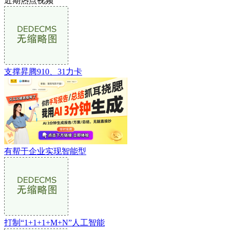
近期热点视频
支撑昇腾910、31力卡
有帮于企业实现智能型
打制“1+1+1+M+N”人工智能