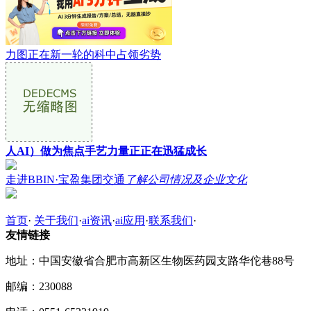
力图正在新一轮的科中占领劣势
人AI）做为焦点手艺力量正正在迅猛成长
走进BBIN·宝盈集团交通
了解公司情况及企业文化
首页
·
关于我们
·
ai资讯
·
ai应用
·
联系我们
·
友情链接
地址：中国安徽省合肥市高新区生物医药园支路华佗巷88号
邮编：230088