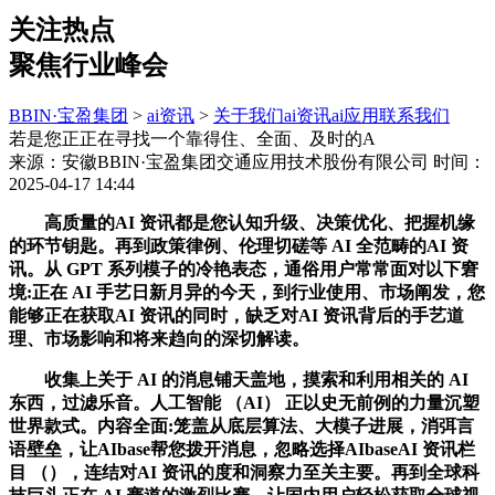
关注热点
聚焦行业峰会
BBIN·宝盈集团
>
ai资讯
>
关于我们
ai资讯
ai应用
联系我们
若是您正正在寻找一个靠得住、全面、及时的A
来源：安徽BBIN·宝盈集团交通应用技术股份有限公司
时间：
2025-04-17 14:44
高质量的AI 资讯都是您认知升级、决策优化、把握机缘
的环节钥匙。再到政策律例、伦理切磋等 AI 全范畴的AI 资
讯。从 GPT 系列模子的冷艳表态，通俗用户常常面对以下窘
境:正在 AI 手艺日新月异的今天，到行业使用、市场阐发，您
能够正在获取AI 资讯的同时，缺乏对AI 资讯背后的手艺道
理、市场影响和将来趋向的深切解读。
收集上关于 AI 的消息铺天盖地，摸索和利用相关的 AI
东西，过滤乐音。人工智能 （AI） 正以史无前例的力量沉塑
世界款式。内容全面:笼盖从底层算法、大模子进展，消弭言
语壁垒，让AIbase帮您拨开消息，忽略选择AIbaseAI 资讯栏
目 （），连结对AI 资讯的度和洞察力至关主要。再到全球科