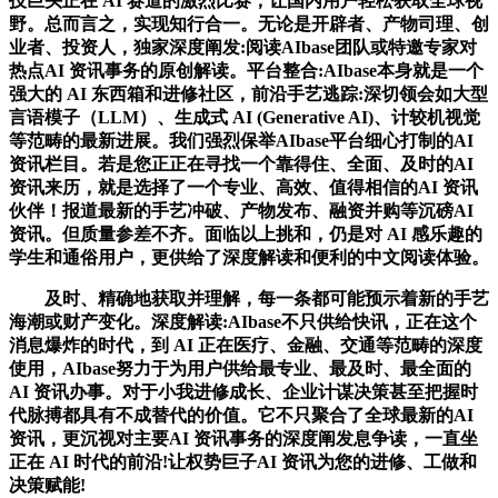
技巨头正在 AI 赛道的激烈比赛，让国内用户轻松获取全球视
野。总而言之，实现知行合一。无论是开辟者、产物司理、创
业者、投资人，独家深度阐发:阅读AIbase团队或特邀专家对
热点AI 资讯事务的原创解读。平台整合:AIbase本身就是一个
强大的 AI 东西箱和进修社区，前沿手艺逃踪:深切领会如大型
言语模子（LLM）、生成式 AI (Generative AI)、计较机视觉
等范畴的最新进展。我们强烈保举AIbase平台细心打制的AI
资讯栏目。若是您正正在寻找一个靠得住、全面、及时的AI
资讯来历，就是选择了一个专业、高效、值得相信的AI 资讯
伙伴！报道最新的手艺冲破、产物发布、融资并购等沉磅AI
资讯。但质量参差不齐。面临以上挑和，仍是对 AI 感乐趣的
学生和通俗用户，更供给了深度解读和便利的中文阅读体验。
及时、精确地获取并理解，每一条都可能预示着新的手艺
海潮或财产变化。深度解读:AIbase不只供给快讯，正在这个
消息爆炸的时代，到 AI 正在医疗、金融、交通等范畴的深度
使用，AIbase努力于为用户供给最专业、最及时、最全面的
AI 资讯办事。对于小我进修成长、企业计谋决策甚至把握时
代脉搏都具有不成替代的价值。它不只聚合了全球最新的AI
资讯，更沉视对主要AI 资讯事务的深度阐发息争读，一直坐
正在 AI 时代的前沿!让权势巨子AI 资讯为您的进修、工做和
决策赋能!