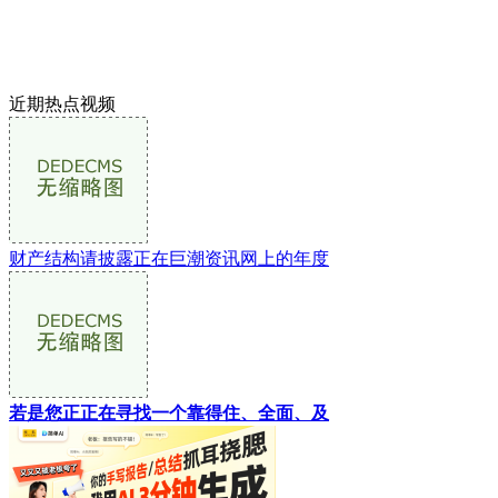
近期热点视频
财产结构请披露正在巨潮资讯网上的年度
若是您正正在寻找一个靠得住、全面、及