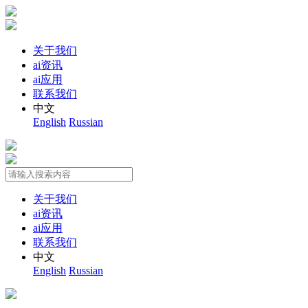
关于我们
ai资讯
ai应用
联系我们
中文
English
Russian
关于我们
ai资讯
ai应用
联系我们
中文
English
Russian