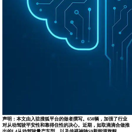
声明：本文由入驻搜狐平台的做者撰写。650辆，加强了行业
对从动驾驶平安性和靠得住性的决心。近期，如取滴滴合做推
出的L4从动驾驶量产车型，以及传祺神驰S9新能源旗舰