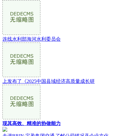
连线水利部海河水利委员会
上发布了《2025中国县域经济高质量成长研
现其高效、精准的协做能力
走进BBIN·宝盈集团交通
了解公司情况及企业文化