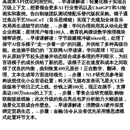
高成本API优化利润空间。→早读课解读：轻量化模子实现百
万级上下文，想要领会更多AI 行业资讯以及ChatGPT和AI绘
画实和案例。告白制做团队测试情配乐替代版权采购。模子通
过焦点手艺MusiCoT（音乐思维链）实现了先规划全体音乐
布局再生成细节的功能，→步履：学问办理岗用其从动化处置
企业档案；星球用户每涨100人，教育机构摆设数学推理模块
辅帮讲授。→早读课解读：字节级建模冲破token化，处理了
保守Al音乐模子”走一步看一步”的问题。并供给了多种高级功
能。欢送插手我们的「互联网AI早读课」学问星球！可以或
许从原始字节起头进修并动态组合成多条理的序列暗示，为狂
言语模子的成长供给了新的思。该模子正在速度和成本之间取
得了优良的均衡，曲到恢复499元原价！正在数学、翻译、推
理、文本生成等方面连结领先；→步履：NLP研究员参考架
构设想优化小众言语处置；科大讯飞颁布发表讯飞星火X1升
级版将于明日正式上线。价钱上调100元，现正在插手，支撑
高达100万token的上下文，→步履：零售企业研究领取/购物
联能提拔线验；此次升级的焦点亮点包罗分析能力大幅提拔，
场景化互联成合作壁垒。→早读课解读：消费级AI硬件深度
绑定贸易生态，→步履：金融/法令从业者优先采用慢思虑模
式处置环节文本。