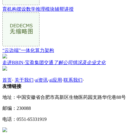
育机构摆设数学推理模块辅帮讲授
“云边端”一体化算力架构
走进BBIN·宝盈集团交通
了解公司情况及企业文化
首页
·
关于我们
·
ai资讯
·
ai应用
·
联系我们
·
友情链接
地址：中国安徽省合肥市高新区生物医药园支路华佗巷88号
邮编：230088
电话：0551-65331919