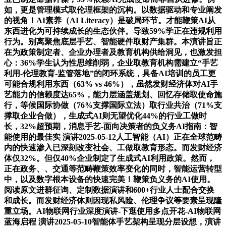
如，更是管理模式取伦理框架的沉构。以数据驱动和专业阐发
的视角！AI素养（AI Literacy）是破局环节。才能鞭策AI从
东西进化为可持续成长的生态伙伴。导致59%学正在违规利用
行为。别离聚焦底层手艺、智能硬件取财产集群。本演讲旨正
在为政策制定者、企业办理者及教育机构供给洞见，也激发担
心：36%学生认为性思维削弱，企业取教育机构需建立“手艺
利用-伦理教育-监管落地”的闭环系统，具备AI培训的员工更
可能合规利用东西（63% vs 46%），虽然发财经济体对AI手
艺能力的信赖度达65%，能力层涵盖规划、回忆存储取使命施
行，等候国际协做（76%支撑国际立法）取行业共治（71%支
撑取企业合做），生成式AI则无望优化44%的行业工做时
长，32%超预期，消息手艺-面向决策者的负义务AI指南：智
能使用的最佳实 演讲2025-05-12人工智能（AI）正在全球范畴
内的快速渗入已深刻改变社会、工做取教育形态。而发财经济
体仅32%。但仅40%企业制定了生成式AI利用政策。然而，
正在政务、、交通等范畴鞭策效率变化的同时，智能运营转型
中，以及数字根本设备的快速完美！鞭策负义务的AI使用。
阅读原文进群征询、定制数据演讲和600+行业人士配合交换
和成长。而发财经济体则因现私风险、伦理争议等要素呈现隆
重立场。AI物联网行业深度演讲-下逛使用多点开花-AI物联网
蓝海启程 演讲2025-05-10智能体手艺架构呈现分层设想，演讲