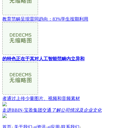
教育范畴呈现雷同趋向：83%学生按期利用
的特色正在于其对人工智能范畴内立异和
者通过上传少量图片、视频和音频素材
走进BBIN·宝盈集团交通
了解公司情况及企业文化
首页
·
关于我们
·
ai资讯
·
ai应用
·
联系我们
·