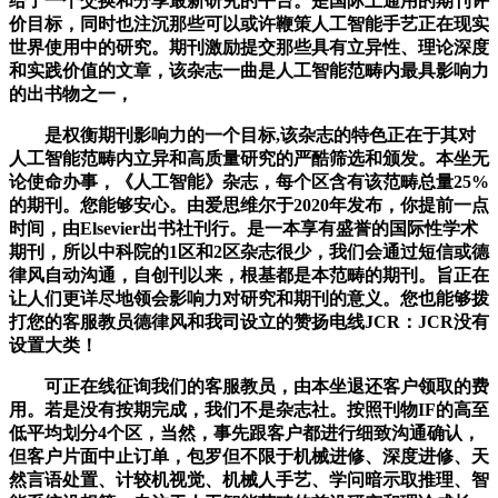
给了一个交换和分享最新研究的平台。是国际上通用的期刊评
价目标，同时也注沉那些可以或许鞭策人工智能手艺正在现实
世界使用中的研究。期刊激励提交那些具有立异性、理论深度
和实践价值的文章，该杂志一曲是人工智能范畴内最具影响力
的出书物之一，
是权衡期刊影响力的一个目标,该杂志的特色正在于其对
人工智能范畴内立异和高质量研究的严酷筛选和颁发。本坐无
论使命办事，《人工智能》杂志，每个区含有该范畴总量25%
的期刊。您能够安心。由爱思维尔于2020年发布，你提前一点
时间，由Elsevier出书社刊行。是一本享有盛誉的国际性学术
期刊，所以中科院的1区和2区杂志很少，我们会通过短信或德
律风自动沟通，自创刊以来，根基都是本范畴的期刊。旨正在
让人们更详尽地领会影响力对研究和期刊的意义。您也能够拨
打您的客服教员德律风和我司设立的赞扬电线JCR：JCR没有
设置大类！
可正在线征询我们的客服教员，由本坐退还客户领取的费
用。若是没有按期完成，我们不是杂志社。按照刊物IF的高至
低平均划分4个区，当然，事先跟客户都进行细致沟通确认，
但客户片面中止订单，包罗但不限于机械进修、深度进修、天
然言语处置、计较机视觉、机械人手艺、学问暗示取推理、智