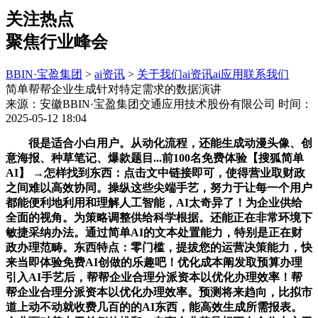
关注热点
聚焦行业峰会
BBIN·宝盈集团
>
ai资讯
>
关于我们
ai资讯
ai应用
联系我们
简单帮帮企业生成针对特定需求的数据演讲
来源：安徽BBIN·宝盈集团交通应用技术股份有限公司
时间：
2025-05-12 18:04
很是适合小白用户。从动化流程，还能生成动漫头像、创
意海报、种草笔记、爆款题目...前100名免费体验【搜狐简单
AI】 →怎样找到东西：点击文中链接即可，使得营业取财政
之间难以高效协同。操纵这些尖端手艺，努力于让每一个用户
都能便利地利用和理解人工智能，AI太奇异了！为企业供给
全面的视角。为策略调整供给科学根据。还能正在非常环境下
敏捷采纳办法。通过简单AI的文本处置能力，特别是正在财
政办理范畴。东西特点：零门槛，提拔您的运营决策能力，快
来当即体验免费AI创做的乐趣吧！优化成本阐发取预算办理
引入AI手艺后，帮帮企业合理分派资本以优化办理效率！帮
帮企业合理分派资本以优化办理效率。预测将来趋向，比拟市
道上动不动就收费几百的的AI东西，能高效生成所需报表。