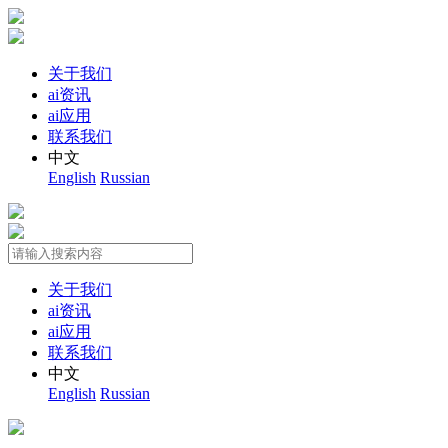
关于我们
ai资讯
ai应用
联系我们
中文
English
Russian
关于我们
ai资讯
ai应用
联系我们
中文
English
Russian