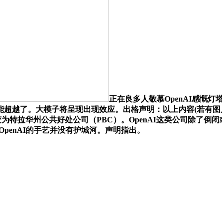
正在良多人敬慕OpenAI感慨
能超越了。大模子将呈现出现效应。出格声明：以上内容(若有图
改变为特拉华州公共好处公司（PBC）。OpenAI这类公司除了
，OpenAI的手艺并没有护城河。声明指出。