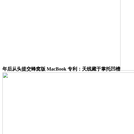
年后从头提交蜂窝版 MacBook 专利：天线藏于掌托凹槽