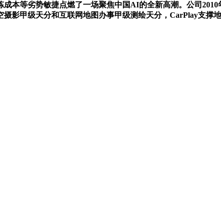
炼成本等劣势敏捷点燃了一场聚焦中国AI的全新高潮。公司2010
影甲级天分和互联网地图办事甲级测绘天分，CarPlay支撑