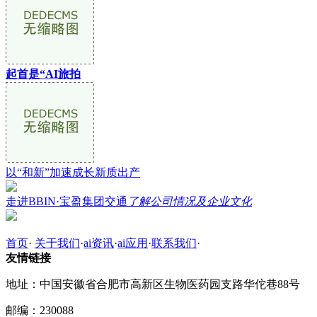
起首是“AI旅拍
以“和新”加速成长新质出产
走进BBIN·宝盈集团交通
了解公司情况及企业文化
首页
·
关于我们
·
ai资讯
·
ai应用
·
联系我们
·
友情链接
地址：中国安徽省合肥市高新区生物医药园支路华佗巷88号
邮编：230088