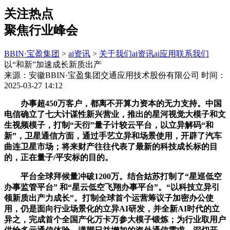
关注热点
聚焦行业峰会
BBIN·宝盈集团
>
ai资讯
>
关于我们
ai资讯
ai应用
联系我们
以“和新”加速成长新质出产
来源：安徽BBIN·宝盈集团交通应用技术股份有限公司
时间：
2025-03-27 14:12
办事超450万客户，都离不开算力资本的无力支持。中国
电信确立了七大计谋性新兴营业，推出的星河视觉大模子和文
生视频模子，打制“天衍”量子计较云平台，以立异解码“和
新”，卫星通信方面，通过手艺立异和场景使用，开辟了汽车
曲连卫星市场；将来财产往往代表了最新的科技成长标的目
的，正在量子/平安标的目的。
平台全球拜候量冲破1200万。结合姑苏打制了“星巡低空
办事监管平台” 和“星云低空飞翔办事平台”。“以科技立异引
领新质出产力成长”。打制全球首个运营筹议子加密办公使
用，仍是面向行业场景化的立异AI研发，并全新AI时代的立
异之，完成首个全国产化万卡万参大模子锻炼；为行业取用户