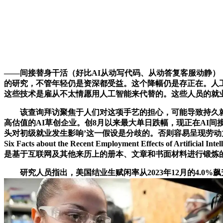
——间接替身干活（好比AI从动写代码、从动答复客服动静）
的研究，不管年轻仍是资深都受益。这个降幅仍是存正在。人工
这些技术是雇从不太情愿用人工智能来代替的。这些人员的就业
该查询拜访聚焦于人们对这项手艺的担心，可能导致持久就业
高估值的AI草创企业。创8月以来最大单日跌幅，现正在AI间接
头对初级就业发生影响’这一假设是分歧的。否则容易呈现劳动力错配。
Six Facts about the Recent Employment Eff
是基于互联网及其他来历上的册本、文章和书面材料进行锻炼的
研究人员指出，美国结业生赋闲率从2023年12月的4.0%飙