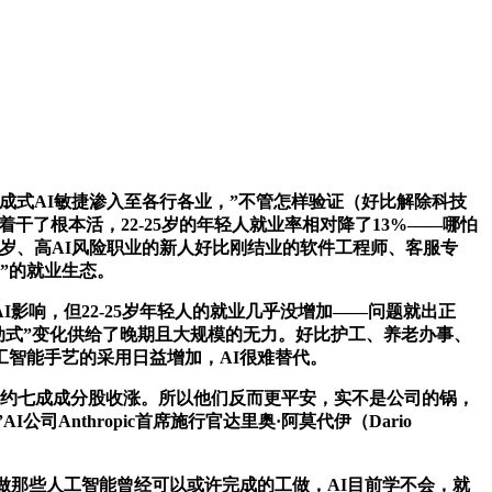
成式AI敏捷渗入至各行各业，”不管怎样验证（好比解除科技
干了根本活，22-25岁的年轻人就业率相对降了13%——哪怕
5岁、高AI风险职业的新人好比刚结业的软件工程师、客服专
”的就业生态。
响，但22-25岁年轻人的就业几乎没增加——问题就出正
“地动式”变化供给了晚期且大规模的无力。好比护工、养老办事、
智能手艺的采用日益增加，AI很难替代。
中约七成成分股收涨。所以他们反而更平安，实不是公司的锅，
司Anthropic首席施行官达里奥·阿莫代伊（Dario
做那些人工智能曾经可以或许完成的工做，AI目前学不会，就