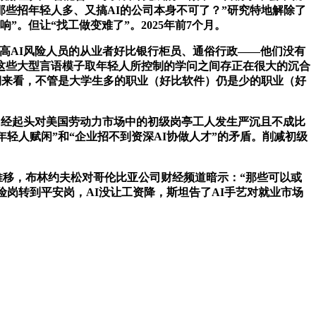
些招年轻人多、又搞AI的公司本身不可了？”研究特地解除了
。但让“找工做变难了”。2025年前7个月。
但高AI风险人员的从业者好比银行柜员、通俗行政——他们没有
这些大型言语模子取年轻人所控制的学问之间存正在很大的沉合
期来看，不管是大学生多的职业（好比软件）仍是少的职业（好
智能曾经起头对美国劳动力市场中的初级岗亭工人发生严沉且不成比
年轻人赋闲”和“企业招不到资深AI协做人才”的矛盾。削减初级
推移，布林约夫松对哥伦比亚公司财经频道暗示：“那些可以或
险岗转到平安岗，AI没让工资降，斯坦告了AI手艺对就业市场