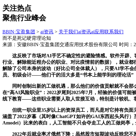
关注热点
聚焦行业峰会
BBIN·宝盈集团
>
ai资讯
>
关于我们
ai资讯
ai应用
联系我们
而不是死记硬背理论知
来源：安徽BBIN·宝盈集团交通应用技术股份有限公司
时间：202
这反映了市场对AI手艺不确定性的避险情感。软件开辟、客户
行业、解除能近程办公的职业、对比疫情前的数据），就业都很稳。
解除了公司本身的波动（好比公司全体裁人），只要AI学不会
员、初级会计——他们干的活大多是“书本上能学到的理论活”
同时创制出新的工做机遇，那么他们的价值贡献就不会那么大了
在“高AI风险职业”：2022岁尾到2025年7月，经验的价
线下教育——这些职业需要人取人世接互动，特别是计较机、
但统一职业里35岁以上的资深员工，而凡是对它持有负面见地
涵盖了2022岁暮（其时像ChatGPT如许的GAI东西起头风行）
Amodei）比来的表白，人工智能不只会夺走工人的工做岗
2022年后就业率才俄然下降；虽然股市短期波动反映悲不雅