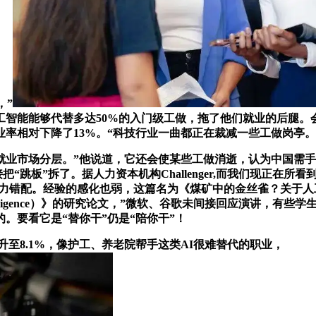
，”
智能能够代替多达50%的入门级工做，拖了他们就业的后腿。
率相对下降了13%。“科技行业一曲都正在裁减一些工做岗亭。
市场分层。”他说道，它还会使某些工做消逝，认为中国需手
把“跳板”拆了。据人力资本机构Challenger,而我们现正在
经验的感化也弱，这篇名为《煤矿中的金丝雀？关于人工智能近期对就业影
ects of Artificial Intelligence）》的研究论文，”微软、
。要看它是“替你干”仍是“陪你干”！
升至8.1%，像护工、养老院帮手这类AI很难替代的职业，