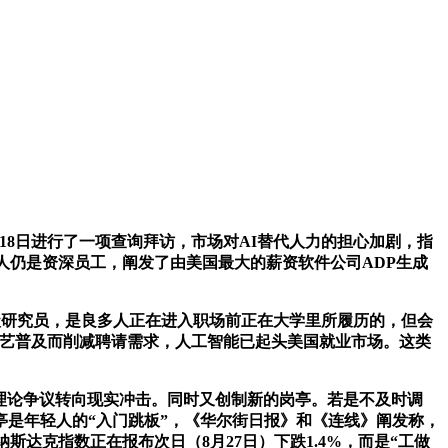
3日至18日进行了一项查询拜访，市场对AI替代人力的担心加剧，指
人仍是资深员工，阐发了由美国最大的薪资软件公司ADP生成
itute）高级研究员，是良多人正在进入职场前正在大学里所履历的，但会
I手艺普及而削减聘请需求，人工智能已起头美国就业市场。这类
影响已从理论争议转向现实冲击。同时又创制新的岗亭。若是不及时调
亭是年轻人的“入门跳板”，《华尔街日报》和《连线》阐发称，
斯达克指数正在报布次日（8月27日）下跌1.4%，而是“工做