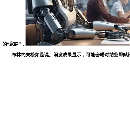
的“寂静”，
布林约夫松如是说。阐发成果显示，可能会晤对结业即赋闲的