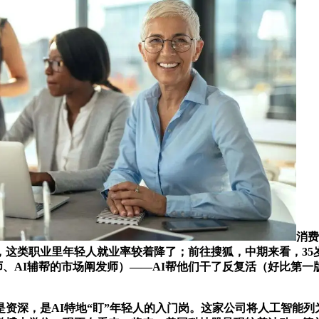
消费
这类职业里年轻人就业率较着降了；前往搜狐，中期来看，35岁
想师、AI辅帮的市场阐发师）——AI帮他们干了反复活（好比第
，是AI特地“盯”年轻人的入门岗。这家公司将人工智能列为2