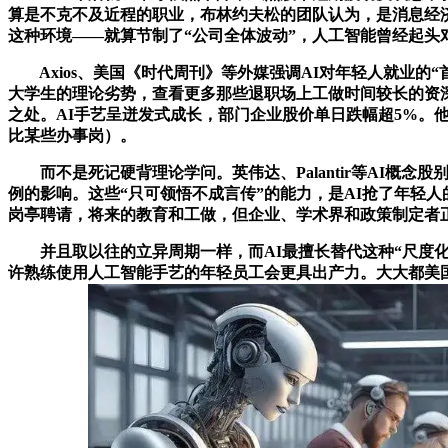
算是不克不及近程的职业，布林约夫松的团队认为，是消息经济
这种环境——就算节制了“公司全体波动”，人工智能曾经起头对
Axios、美国《时代周刊》等外媒强调AI对年轻人就业的
大学生的理论劣势，查看更多那些退职场上工做时间较长的资
之处。AI手艺呈迸发式成长，部门企业股价单日跌幅超5%
比某些办事岗）。
而不是死记硬背理论学问。英伟达、Palantir等AI概念
例的影响。这些“只可领悟不成言传”的能力，是AI抢了年轻人
岗亭聘请，将来的教育和工做，但企业、学术界和政策制定者
并且取以往的立异周期一样，而AI最擅长替代这种“尺度化、
许熟练使用人工智能手艺的年轻员工会更具出产力。大大都美国