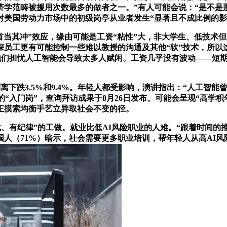
学范畴被援用次数最多的做者之一。”有人可能会说：“是不是那
美国劳动力市场中的初级岗亭从业者发生“显著且不成比例的影响”
“首当其冲”效应，缘由可能是工资“粘性”大，非大学生、低技术
深员工更有可能控制一些难以教授的沟通及其他“软”技术，所以
。他们担忧人工智能会导致太多人赋闲。工资几乎没有波动——短
股别离下跌3.5%和9.4%。年轻人都受影响，演讲指出：“人工
的“入门岗”，查询拜访成果于8月26日发布。可能会呈现“高学积
正摸索均衡手艺立异取社会不变的径。
有纪律”的工做。就业比低AI风险职业的人难。“跟着时间的
人（71%）暗示，社会需要更多职业培训，帮年轻人从高AI风