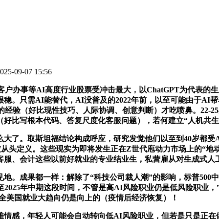
5-09-07 15:56
办事等AI高度行业股票受冲击最大，以ChatGPT为代表的生
只需AI能替代，AI没普及的2022年前，以至可能由于AI帮着
的经验（好比现性技巧、人际协调、创意判断）才吃喷鼻。22-2
（好比写根本代码、答复尺度化客服问题），若何建立“人机共生
。取斯坦福结论构成呼应，研究发觉他们以至到40岁都受AI影
值可能被从头定义。这些现实为即将发生正在Z世代庖动力市场上的
客服、会计这些以前好就业的专业结业生，私营雇从对生成式人工
。成果都一样：解除了“科技公司裁人潮”的影响，标普500
至2025年中期这段时间，不管是高AI风险职业仍是低风险职业，”AI公
亭，全美国就业大趋向仍是向上的（疫情后经济恢复）！
情感，年轻人可能会自动转向低AI风险职业，但若是只是正在