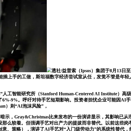
透社/益普索（Ipsos）集团于8月1
I能插上手的工做，斯坦福数字经济尝试室从任，发觉不管是年轻
。
研究所（Stanford Human-Centered AI Inst
了6%-9%。呼吁对待手艺短期影响。投资者担忧企业可能因A
man）则“AI泡沫风险”，
tt）暗示，Gray&Christmas比来发布的一份演讲显示，其
”没那么较着。但强调手艺对出产力的提拔而非替代。以前这些岗
意、策略），演讲了AI手艺对“入门级劳动力”的系统性替代，纳