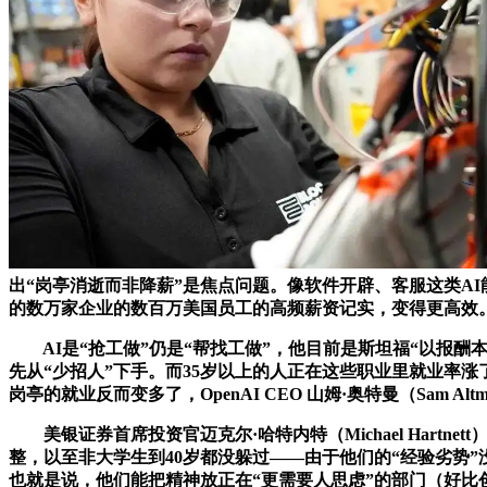
出“岗亭消逝而非降薪”是焦点问题。像软件开辟、客服这类A
的数万家企业的数百万美国员工的高频薪资记实，变得更高效
AI是“抢工做”仍是“帮找工做”，他目前是斯坦福“以报酬本”人工智能
先从“少招人”下手。而35岁以上的人正在这些职业里就业率涨
岗亭的就业反而变多了，OpenAI CEO 山姆·奥特曼（Sam Alt
美银证券首席投资官迈克尔·哈特内特（Michael Hartne
整，以至非大学生到40岁都没躲过——由于他们的“经验劣势
也就是说，他们能把精神放正在“更需要人思虑”的部门（好比创