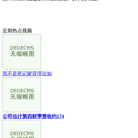
近期热点视频
而不是死记硬背理论知
公司估计第四财季营收约174