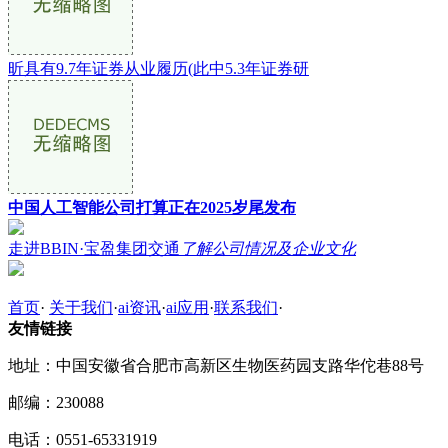
昕具有9.7年证券从业履历(此中5.3年证券研
中国人工智能公司打算正在2025岁尾发布
走进BBIN·宝盈集团交通
了解公司情况及企业文化
首页
·
关于我们
·
ai资讯
·
ai应用
·
联系我们
·
友情链接
地址：中国安徽省合肥市高新区生物医药园支路华佗巷88号
邮编：230088
电话：0551-65331919