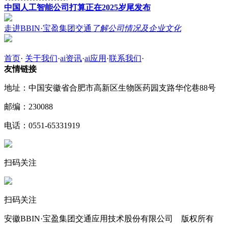
中国人工智能公司打算正在2025岁尾发布
走进BBIN·宝盈集团交通
了解公司情况及企业文化
首页
·
关于我们
·
ai资讯
·
ai应用
·
联系我们
·
友情链接
地址：中国安徽省合肥市高新区生物医药园支路华佗巷88号
邮编：230088
电话：0551-65331919
扫码关注
扫码关注
安徽BBIN·宝盈集团交通应用技术股份有限公司 版权所有