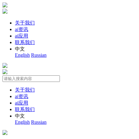
关于我们
ai资讯
ai应用
联系我们
中文
English
Russian
关于我们
ai资讯
ai应用
联系我们
中文
English
Russian