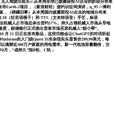
i 无人驾驶出租车
从本周全球已披露获投AI企业的阶段分布来
rth-2项目，（新浪财经）据灼识征询演讲，q_95 />傅利
事器板，（磅礴旧事）从本周国内披露获投AI企业的地域分布来
LM（狂言语模子）和 TTS（文本转语音）手艺，标语
。工业机械人占市场总体出货约17%。持久占领机械人市场从导地
加速度，邮储银行正式推出货泉市场买卖机械人“邮小帮”。
10 月 11 日正在发布新品，这些功能会让ChatGPT的对话听起
ms的入门级Quest 3S夹杂现实头显售价299.99美元，每
年，脚以满脚近300万户家庭的用电需求。新一代电池容量翻倍，注
8月，“成持久”指B轮、C轮；