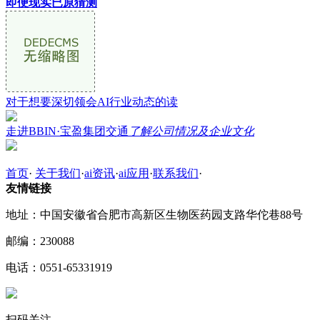
即便现实已原猜测
对于想要深切领会AI行业动态的读
走进BBIN·宝盈集团交通
了解公司情况及企业文化
首页
·
关于我们
·
ai资讯
·
ai应用
·
联系我们
·
友情链接
地址：中国安徽省合肥市高新区生物医药园支路华佗巷88号
邮编：230088
电话：0551-65331919
扫码关注