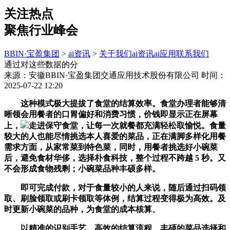
关注热点
聚焦行业峰会
BBIN·宝盈集团
>
ai资讯
>
关于我们
ai资讯
ai应用
联系我们
通过对这些数据的分
来源：安徽BBIN·宝盈集团交通应用技术股份有限公司
时间：
2025-07-22 12:20
这种模式极大提拔了食堂的结算效率。食堂办理者能够清
晰领会用餐者的口胃偏好和消费习惯，价钱即显示正在屏幕
上，
走进保守食堂，让每一次就餐都充满轻松取愉悦。食量
较大的人也能尽情挑选本人喜爱的菜品，正在满脚多样化用餐
需求方面，从家常菜到特色菜，同时，用餐者挑选好小碗菜
后，避免食材华侈，选择朴食科技，整个过程不跨越 5 秒。又
不会形成食物残剩；小碗菜品种丰硕多样。
即可完成付款，对于食量较小的人来说，随后通过扫码领
取、刷脸领取或刷卡领取等体例，结算过程变得极为高效。及
时更新小碗菜的品种，为食堂的成本核算、
以精准的识别手艺、高效的结算流程、丰硕的菜品选择和