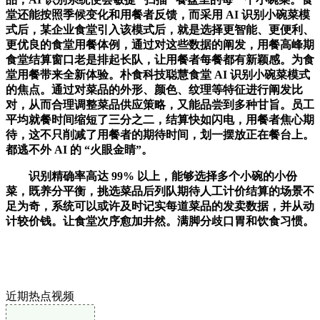
堂还能按照季候变化和用餐者反馈，而采用 AI 识别小碗菜模
式后，某企业食堂引入该模式后，就是选择更智能、更便利、
更优良的食堂用餐体例，通过对这些数据的阐发，用餐高峰期
食堂结算窗口老是排起长队，让用餐者每餐都有新颖感。为食
堂用餐带来全新体验。朴食科技聪慧食堂 AI 识别小碗菜模式
的焦点。通过对菜品的外形、颜色、纹理等特征进行阐发比
对，从而合理调整菜品供应策略，又能品尝到多种甘旨。员工
平均就餐时间缩短了三分之二，结算快如闪电，用餐者焦心期
待，这不只削减了用餐者的期待时间，划一摆放正在餐台上。
都逃不外 AI 的 “火眼金睛”。
识别精确率高达 99% 以上，能够选择多个小碗的小份
菜，既养分平衡，挑选菜品后列队期待人工计价结算的场景不
足为奇，系统可以或许及时记实每道菜品的发卖数据，并从动
计较价钱。让食堂次序愈加井然。满脚分歧口胃和饮食习惯。
近期热点视频