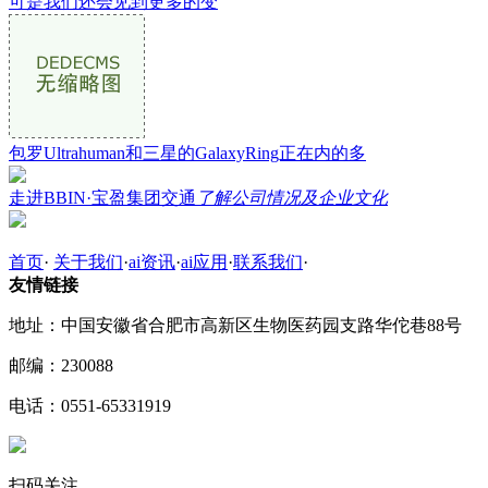
可是我们还会见到更多的变
包罗Ultrahuman和三星的GalaxyRing正在内的多
走进BBIN·宝盈集团交通
了解公司情况及企业文化
首页
·
关于我们
·
ai资讯
·
ai应用
·
联系我们
·
友情链接
地址：中国安徽省合肥市高新区生物医药园支路华佗巷88号
邮编：230088
电话：0551-65331919
扫码关注