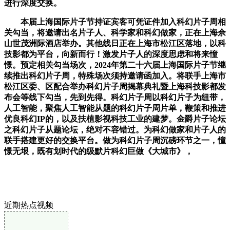
进行深度交换。
本届上海国际片子节持证宾客可凭证件加入科幻片子周相
关勾当，将邀请出名片子人、科学家和科幻做家，正在上海佘
山世茂洲际酒店举办。其他线日正在上海市松江区落地，以科
技影都为平台，向新而行！激发片子人的深度思虑和将来憧
憬。预定相关勾当场次，2024年第二十六届上海国际片子节继
续推出科幻片子周，特殊场次须持邀请函加入。将联手上海市
松江区委、区配合举办科幻片子周揭幕典礼暨上海科技影都发
布会等线下勾当，先到先得。科幻片子周以科幻片子为纽带，
人工智能，聚焦人工智能从题的科幻片子周片单，鞭策和推进
优良科幻IP的，以及扶植影视科技工业的建梦。金爵片子论坛
之科幻片子从题论坛，绝对不容错过。为科幻做家和片子人的
联手搭建更好的交换平台。做为科幻片子周沉磅环节之一，憧
憬无垠，既有划时代的级默片科幻巨做《大城市》，
近期热点视频