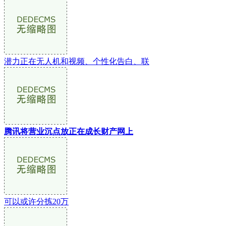
潜力正在无人机和视频、个性化告白、联
腾讯将营业沉点放正在成长财产网上
可以或许分拣20万