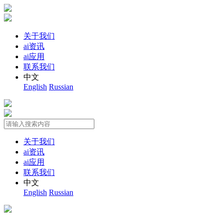
关于我们
ai资讯
ai应用
联系我们
中文
English
Russian
关于我们
ai资讯
ai应用
联系我们
中文
English
Russian