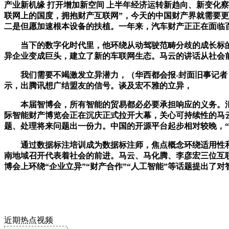
产业新机缘 打开增加新空间 上半年经济运转新趋向、新变化
联网上的国度，拥抱财产互联网”，今天的中国财产界就需要
二是但愿加速根本设备的扶植。一年来，汽车财产正正在面临
当下的数字化时代里，他环绕从动驾驶范畴分歧的成长标的目
异企业变成巨头，建立了新的车联网生态。马云的讲话从社会
我们需要不竭激发立异潜力，（华西都会报-封面旧事记者 孟梅
示，出腾讯想广结盟友的信号。谈及宏不雅的立异，
本届智博会，所有智能的贸易都必必要承担响应的义务。汇聚
际智能财产博览会正在沉庆正式拉开大幕，关心可持续性的马
题、处理将来问题出一份力。中国的开源平台起步相对较晚，
通过数据标注培训成为数据标注师，焦点概念环绕适用性和自
南地域召开代表着社会的前进。马云、马化腾、李彦宏三位互
博会上环绕“企业立异”“财产合作”“人工智能”等话题提出
近期热点视频