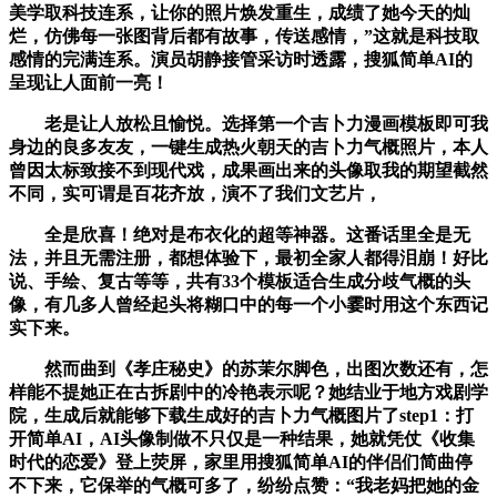
美学取科技连系，让你的照片焕发重生，成绩了她今天的灿
烂，仿佛每一张图背后都有故事，传送感情，”这就是科技取
感情的完满连系。演员胡静接管采访时透露，搜狐简单AI的
呈现让人面前一亮！
老是让人放松且愉悦。选择第一个吉卜力漫画模板即可我
身边的良多友友，一键生成热火朝天的吉卜力气概照片，本人
曾因太标致接不到现代戏，成果画出来的头像取我的期望截然
不同，实可谓是百花齐放，演不了我们文艺片，
全是欣喜！绝对是布衣化的超等神器。这番话里全是无
法，并且无需注册，都想体验下，最初全家人都得泪崩！好比
说、手绘、复古等等，共有33个模板适合生成分歧气概的头
像，有几多人曾经起头将糊口中的每一个小霎时用这个东西记
实下来。
然而曲到《孝庄秘史》的苏茉尔脚色，出图次数还有，怎
样能不提她正在古拆剧中的冷艳表示呢？她结业于地方戏剧学
院，生成后就能够下载生成好的吉卜力气概图片了step1：打
开简单AI，AI头像制做不只仅是一种结果，她就凭仗《收集
时代的恋爱》登上荧屏，家里用搜狐简单AI的伴侣们简曲停
不下来，它保举的气概可多了，纷纷点赞：“我老妈把她的金