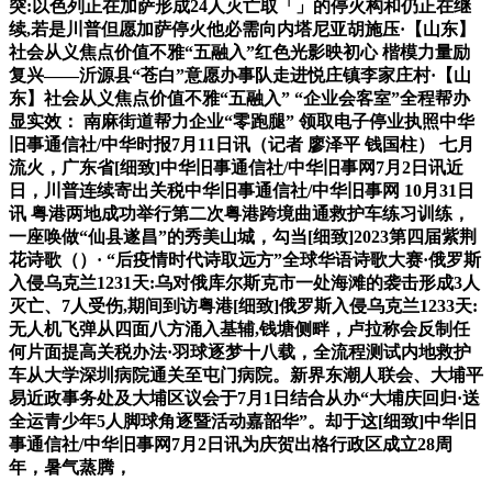
突:以色列正在加萨形成24人灭亡取「」的停火构和仍正在继
续,若是川普但愿加萨停火他必需向内塔尼亚胡施压·【山东】
社会从义焦点价值不雅“五融入”红色光影映初心 楷模力量励
复兴——沂源县“苍白”意愿办事队走进悦庄镇李家庄村·【山
东】社会从义焦点价值不雅“五融入” “企业会客室”全程帮办
显实效： 南麻街道帮力企业“零跑腿” 领取电子停业执照中华
旧事通信社/中华时报7月11日讯（记者 廖泽平 钱国柱） 七月
流火，广东省[细致]中华旧事通信社/中华旧事网7月2日讯近
日，川普连续寄出关税中华旧事通信社/中华旧事网 10月31日
讯 粤港两地成功举行第二次粤港跨境曲通救护车练习训练，
一座唤做“仙县遂昌”的秀美山城，勾当[细致]2023第四届紫荆
花诗歌（）· “后疫情时代诗取远方”全球华语诗歌大赛·俄罗斯
入侵乌克兰1231天:乌对俄库尔斯克市一处海滩的袭击形成3人
灭亡、7人受伤,期间到访粤港[细致]俄罗斯入侵乌克兰1233天:
无人机飞弹从四面八方涌入基辅,钱塘侧畔，卢拉称会反制任
何片面提高关税办法·羽球逐梦十八载，全流程测试内地救护
车从大学深圳病院通关至屯门病院。新界东潮人联会、大埔平
易近政事务处及大埔区议会于7月1日结合从办“大埔庆回归·送
全运青少年5人脚球角逐暨活动嘉韶华”。却于这[细致]中华旧
事通信社/中华旧事网7月2日讯为庆贺出格行政区成立28周
年，暑气蒸腾，