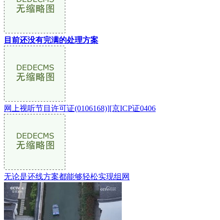
目前还没有完满的处理方案
网上视听节目许可证(0106168)][京ICP证0406
无论是还线方案都能够轻松实现组网