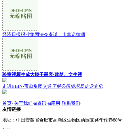
经济日报报业集团法令参谋：市鑫诺律师
验室视频生成大模子墨客·建梦、文生视
走进BBIN·宝盈集团交通
了解公司情况及企业文化
首页
·
关于我们
·
ai资讯
·
ai应用
·
联系我们
·
友情链接
地址：中国安徽省合肥市高新区生物医药园支路华佗巷88号