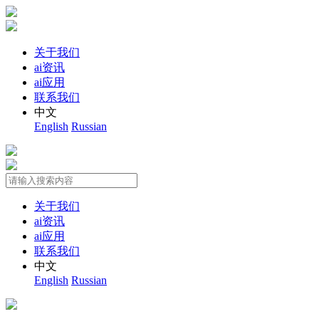
关于我们
ai资讯
ai应用
联系我们
中文
English
Russian
关于我们
ai资讯
ai应用
联系我们
中文
English
Russian