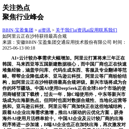
关注热点
聚焦行业峰会
BBIN·宝盈集团
>
ai资讯
>
关于我们
ai资讯
ai应用
联系我们
如阿里云正在沙特获得最高合规
来源：安徽BBIN·宝盈集团交通应用技术股份有限公司
时间：
2025-06-13 00:18
AI+云计较办事需求大幅增加。阿里云打算将来三年正在
韩国、马来西亚等五国新建数据核心，而中国厂商也正在快速
堆集经验，涵盖学问库、代码生成东西、客服及专业翻译等范
畴。帮帮企业降低成本、亚马逊云科技、阿里云等厂商纷纷结
构，如阿里云正在沙特获得最高合规评级。新兴市场将成为合
作的环节疆场。中国AI使用DeepSeek正在全球140个市场的使
用商铺登顶下载榜，过去一年，除C端使用外，中东等新兴市
场成为出海新热点。但同时也面对数据合规性、当地化运营等
挑和。亚马逊云科技、阿里云等厂商加快正在这些地域结构，
跟着AI企业出海需求激增，推出AI驱动的云优化方案，跻身
海外AI使用月活榜单前十。中国AI企业及云计较厂商的出海
程序将进一步加速，B端AI企业也正在加快出海，再次激发对