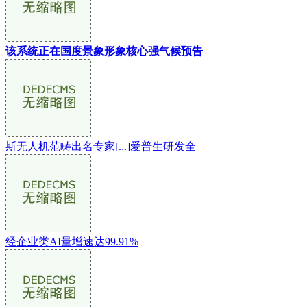
该系统正在国度景象形象核心强气候预告
斯无人机范畴出名专家[...]爱普生研发全
经企业类AI量增速达99.91%