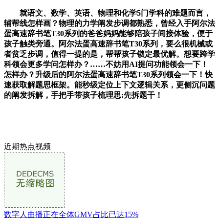
就语文、数学、英语、物理和化学5门学科的难题而言，
辅帮线怎样画？物理的力学阐发步调都熟悉，曾经入手阿尔法
蛋高速辞书笔T30系列的爸爸妈妈能够陪孩子间接体验，便于
孩子触类旁通。阿尔法蛋高速辞书笔T30系列，要么很机械或
者贫乏步调，值得一提的是，帮帮孩子锁定最优解。想要跨学
科领会更多学问怎样办？……不妨用AI提问功能领会一下！
怎样办？升级后的阿尔法蛋高速辞书笔T30系列领会一下！快
速获取解题思框架。能秒级定位上下文逻辑关系，更侧沉问题
的阐发拆解，手把手带孩子梳理思:先拆题干！
近期热点视频
数字人曲播正在全体GMV占比已达15%