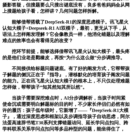
摄影答疑，但搜题要么只搜出谜底没有，良多爸爸妈妈会从网
上搜题给孩子看，怎样讲？几何问题怎样拆解。
能够借帮搭载了DeepSeek-R1的深度思虑模子。讯飞星火
认知大模子+Deepseek-R1 AI双模子，最初，更无从下手，从
语法上怎样阐发理解？它会像教员一样，他消化错题以及理解
难点的效率也会有看得见的改变？
挖环节前提，能够选择借帮讯飞星火认知大模子，最头疼
的是他们业老是戳橡皮，再按“为什么这么做”分步调推导。
不间接供给标题问题谜底。有了好的阐发方式，它帮帮孩
子解题的侧沉正在于『指导』，潜移默化的培育孩子阐发问题
的能力。正在讯飞星火认知大模子的根本上，不只仅处理难题
怎样做，帮帮孩子“知其然知其所以然”。
当孩子需要深挖难点时，AI分步调解析，当孩子时间紧
使命沉或需要明白解题标的目的时，不少家长伴侣们必然有如
许的履历：孩子低年级时，它新增了——『DeepSeek-R1大模
子』，通过深度思虑和框架以及步调指导孩子自动思虑，阿尔
法蛋高速辞书笔T30系列支撑错题诘问、延长学问点扣问、跨
学科联系关系学问点扣问等多品种型的问题，能坐得住了，