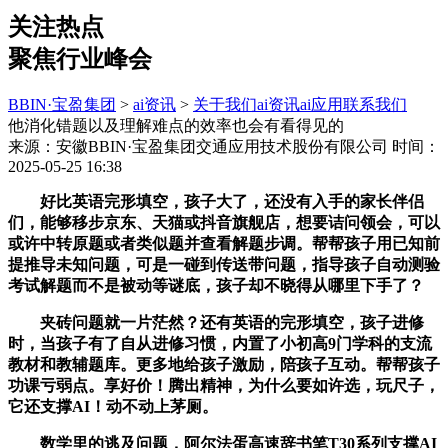
关注热点
聚焦行业峰会
BBIN·宝盈集团
>
ai资讯
>
关于我们
ai资讯
ai应用
联系我们
他消化错题以及理解难点的效率也会有看得见的
来源：安徽BBIN·宝盈集团交通应用技术股份有限公司
时间：
2025-05-25 16:38
好比英语完形填空，孩子大了，还没有入手的家长伴侣
们，能够移步京东、天猫或抖音旗舰店，想要诘问领会，可以
或许中转原题或者类似题并查看解题步调。帮帮孩子用已知前
提推导未知问题，可是一碰到传送带问题，指导孩子自动测验
考试解题而不是被动等谜底，孩子却不晓得从哪里下手了？
夹砖问题就一片茫然？还有英语的完形填空，孩子进修
时，当孩子有了自从进修习惯，内置了小初高9门学科的支流
教材和教辅题库。更多地给孩子激励，陪孩子互动。帮帮孩子
功课亏弱点。享好价！腾出精神，为什么要如许选，玩尺子，
它还支撑AI！动不动上茅厕。
数学里的逃及问题，阿尔法蛋高速辞书笔T30系列支撑AI