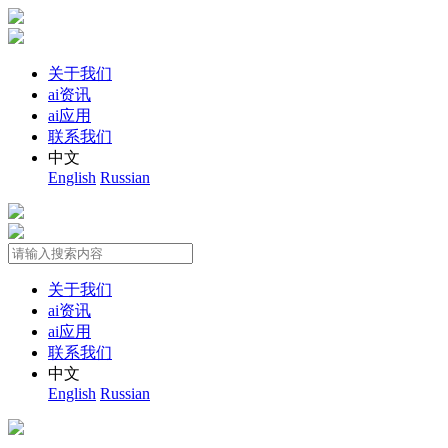
关于我们
ai资讯
ai应用
联系我们
中文
English
Russian
关于我们
ai资讯
ai应用
联系我们
中文
English
Russian