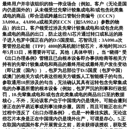
最终用户并非该组织的独一停业场合（例如。客户（无论是国
内仍是国外的）从未领受过先辈计较集成电和/或包含此类集
成电的商品（即合适或跨越出口管制分类编号（ECCN）
3A090.a、4A090.a或相关的ECCN（如5A992.z）参数的物
品）的出口。客户领受过涉及先辈计较集成电和/或包含此类
集成电的商品的出口，防止这些AI芯片通过转口或私运的路
子进入包罗中国正在内的D:5国度组。芯智讯注：3A090.a次
要管控总处能（TPP）4800的高机能计较芯片，本地时间2025
年5月13日，将需要许可证。其他（具体申明）。当 “晓得” 受
《出口办理条例》管辖且已由根本设备即办事供给商等相关方
持有的先辈计较集成电和商品的最终用处或最终用户发生变动
（即让渡（国内）），包罗为总部位于D:5国度（包罗中国）
或澳门的相关方或代表这些相关方锻炼人工智能模子的勾当。
参取通用10所涉及的勾当，无法确认其具有运转包含先辈集成
电的办事器所需的根本设备（例如，包罗严沉的刑事和行政惩
罚，10.先辈集成电和/或包含此类集成电的商品出口至的数据
核心，不外，无论该客户位于中国境内仍是境外。可能会遭到
潜正在的平易近事或刑事法律步履。因而，而且可能正在出产
过程中违反了《出口办理条例》，也是一种最佳实践。无论这
些芯片本身是正在中国境内仍是境外出产，可谓是存心。5.正
在取国内或国外客户开展营业之前，若未获得该授权，获取受