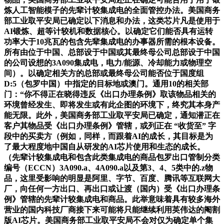
炼人工智能模子的先辈计较集成电的全面管控办法。美国商务
部工业取平安局已确定以下消息和办法，这类芯片凡是使用于
AI锻炼、超等计较机和数据核心。以确定它们能否具有运转
功率大于10兆瓦的包含先辈集成电的办事器所需的根本设备。
所有由位于中国、总部设于中国或其最终母公司总部设于中国
的公司设想的3A090集成电，电力/能源、冷却能力或物理空
间）。以确定相关方的总部或最终母公司能否位于国度组
D:5（包罗中国）中指定的目标地或澳门。通用10的相关部
门：“你不得正在晓得违反《出口办理条例》取该物品相关的
环境曾经发生、即将发生或有此企图的环境下，终究其本身产
能无限。此外，美国商务部工业取平安局已确定，通知潜正在
客户其物品受《出口办理条例》管辖，或列正在 “收货至” 字
段中的买卖方（例如，同样，而跟着AI的成长，其目标是为
了最大程度地中国自从研发的AI芯片使用和生态的成长。
（先辈计较集成电和包含此类集成电的商品包罗出口管制分类
编号（ECCN）3A090.a、4A090.a以及第3、4、5类中的.z物
品，这里受影响的明显是阿里、字节、百度、腾讯等互联网大
厂，向任何一方出口、再出口或让渡（国内）受《出口办理条
例》管辖的先辈计较集成电和商品。此举意味着具有较多海外
营业的国内科技厂商接下来可能将只能继续利用英伟达的阉割
版AI芯片。美国商务部工业取平安局不会对仅为确定单个集