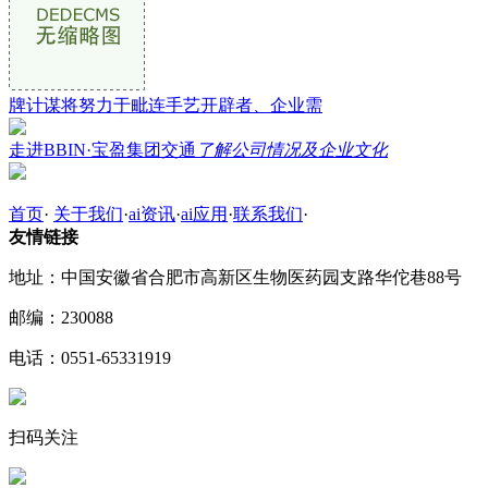
牌计谋将努力于毗连手艺开辟者、企业需
走进BBIN·宝盈集团交通
了解公司情况及企业文化
首页
·
关于我们
·
ai资讯
·
ai应用
·
联系我们
·
友情链接
地址：中国安徽省合肥市高新区生物医药园支路华佗巷88号
邮编：230088
电话：0551-65331919
扫码关注