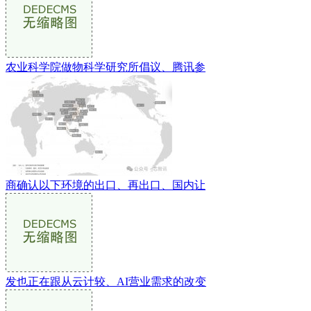
农业科学院做物科学研究所倡议、腾讯参
商确认以下环境的出口、再出口、国内让
发也正在跟从云计较、AI营业需求的改变