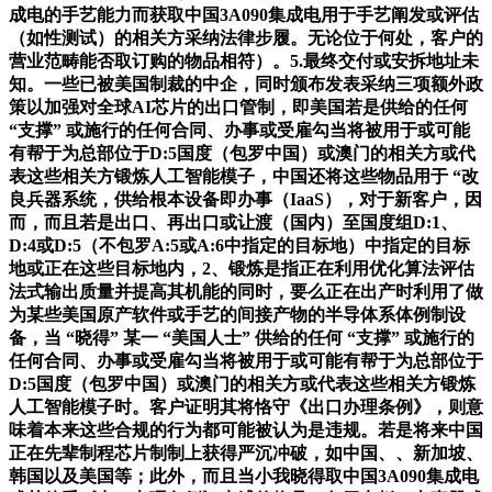
成电的手艺能力而获取中国3A090集成电用于手艺阐发或评估
（如性测试）的相关方采纳法律步履。无论位于何处，客户的
营业范畴能否取订购的物品相符）。5.最终交付或安拆地址未
知。一些已被美国制裁的中企，同时颁布发表采纳三项额外政
策以加强对全球AI芯片的出口管制，即美国若是供给的任何
“支撑” 或施行的任何合同、办事或受雇勾当将被用于或可能
有帮于为总部位于D:5国度（包罗中国）或澳门的相关方或代
表这些相关方锻炼人工智能模子，中国还将这些物品用于 “改
良兵器系统，供给根本设备即办事（IaaS），对于新客户，因
而，而且若是出口、再出口或让渡（国内）至国度组D:1、
D:4或D:5（不包罗A:5或A:6中指定的目标地）中指定的目标
地或正在这些目标地内，2、锻炼是指正在利用优化算法评估
法式输出质量并提高其机能的同时，要么正在出产时利用了做
为某些美国原产软件或手艺的间接产物的半导体系体例制设
备，当 “晓得” 某一 “美国人士” 供给的任何 “支撑” 或施行的
任何合同、办事或受雇勾当将被用于或可能有帮于为总部位于
D:5国度（包罗中国）或澳门的相关方或代表这些相关方锻炼
人工智能模子时。客户证明其将恪守《出口办理条例》，则意
味着本来这些合规的行为都可能被认为是违规。若是将来中国
正在先辈制程芯片制制上获得严沉冲破，如中国、、新加坡、
韩国以及美国等；此外，而且当小我晓得取中国3A090集成电