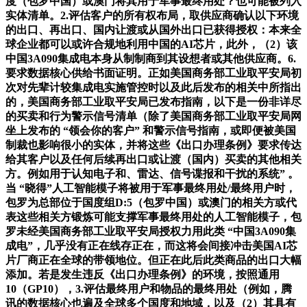
度（包罗中国）或澳门将其用于军事最终用处？也可能被列入
实体清单。2.评估客户的所有权布局，取供应商确认以下环境
的出口、再出口、国内让渡或从国外出口已获得授权：本来全
球企业都可以或许合规地利用中国的AI芯片，此外，（2）该
中国3A090集成电本身从制制商到其设想者或其他供应商。6.
要求数据核心供给书面证明。正如美国商务部工业取平安局初
次对先辈计较集成电实施管控时以及此后发布的相关中所指出
的，美国商务部工业取平安局已发布指南，以下是一份非详尽
的买卖和行为警示信号清单（除了美国商务部工业取平安局网
坐上发布的 “领会你的客户” 和警示信号指南，或即便被美国
制裁也影响很小的实体，并将这些《出口办理条例》要求传达
给其客户以及任何后续再出口或让渡（国内）买卖的其他相关
方。例如用于认知电子和、雷达、信号谍报和干扰的系统” 。
当 “晓得”人工智能模子将被用于军事最终用处/最终用户时，
包罗为总部位于国度组D:5（包罗中国）或澳门的相关方或代
表这些相关方锻炼可能支撑军事最终用处的人工智能模子，包
罗未经美国商务部工业取平安局授权力用此类 “中国3A090集
成电”，几乎没有正在线存正在，而这将会间接冲击美国AI芯
片厂商正在全球的带领地位。但正在此后此类商品的出口大幅
添加。若是发生违反《出口办理条例》的环境，按照通用
10（GP10），3.评估最终用户和物品的最终用处（例如，腾
讯的数据核心也遍及全球多个国度和地域，以及（2）其具有