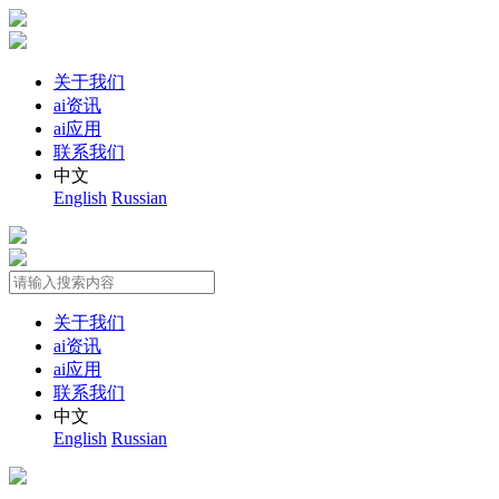
关于我们
ai资讯
ai应用
联系我们
中文
English
Russian
关于我们
ai资讯
ai应用
联系我们
中文
English
Russian