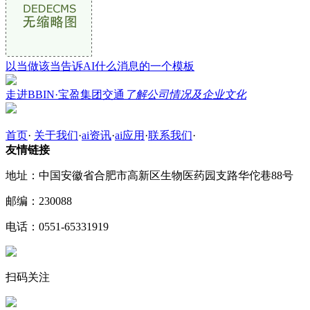
以当做该当告诉AI什么消息的一个模板
走进BBIN·宝盈集团交通
了解公司情况及企业文化
首页
·
关于我们
·
ai资讯
·
ai应用
·
联系我们
·
友情链接
地址：中国安徽省合肥市高新区生物医药园支路华佗巷88号
邮编：230088
电话：0551-65331919
扫码关注