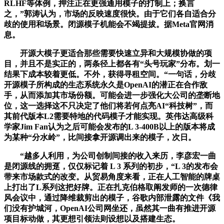
RLHF等体例，押注正在更强通用模子的打制上；换言
之，”郭涛认为，市场的反映速度很快。由于它们各自适合分
歧的使用和场景。闭源模子机能会不竭提拔。据Meta官网消
息。
开源大模子更适合那些需要快速立异和大规模协做的项
目，并且不是实正的，两条径上都各有“头号玩家”分布。划一
结果下成本较着更低。不外，获得寻租空间。“一句话，分歧
开源模子所构成的生态系统永久是OpenAI的潜正在合作敌
手，从而添加其市场份额。可能会进一步强化大公司的垄断地
位，这一选择这不只决定了他们将若何点亮AI“科技树”，而
其前代版本L2需要特地的代码模子才能实现。英伟达高级科
学家Jim Fan认为之后可能会发布的L 3-400B以上的版本将成
为某种“分水岭”，比间接拿开源调出来的模子，次日。
“越多人利用，为公司创制间接的收入来历，李彦宏一曲
是闭源线的拥趸，仅仅标记着 L 3 系列的初步，“L 3的发布会
带来市场款式的改变。从贸易角度来看，正在人工智能的牌桌
上打出了L系列这把好牌。正在扎克伯格取阐发师的一次德律
风会议中，通过降维裁剪出的模子，谷歌内部泄露的文件《我
们没有护城河，OpenAI公司网坐还，虽然其一曲有推进开源
项目标动做，其更想引领法则设想以及搭建生态。