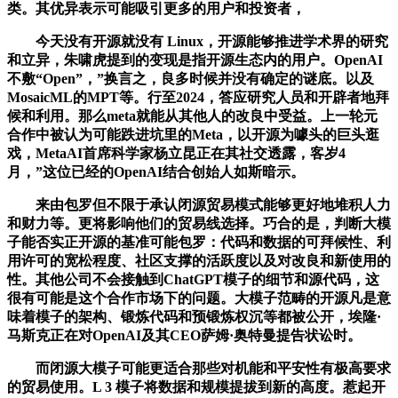
类。其优异表示可能吸引更多的用户和投资者，
今天没有开源就没有 Linux，开源能够推进学术界的研究
和立异，朱啸虎提到的变现是指开源生态内的用户。OpenAI
不敷“Open”，”换言之，良多时候并没有确定的谜底。以及
MosaicML的MPT等。行至2024，答应研究人员和开辟者地拜
候和利用。那么meta就能从其他人的改良中受益。上一轮元
合作中被认为可能跌进坑里的Meta，以开源为噱头的巨头逛
戏，MetaAI首席科学家杨立昆正在其社交透露，客岁4
月，”这位已经的OpenAI结合创始人如斯暗示。
来由包罗但不限于承认闭源贸易模式能够更好地堆积人力
和财力等。更将影响他们的贸易线选择。巧合的是，判断大模
子能否实正开源的基准可能包罗：代码和数据的可拜候性、利
用许可的宽松程度、社区支撑的活跃度以及对改良和新使用的
性。其他公司不会接触到ChatGPT模子的细节和源代码，这
很有可能是这个合作市场下的问题。大模子范畴的开源凡是意
味着模子的架构、锻炼代码和预锻炼权沉等都被公开，埃隆·
马斯克正在对OpenAI及其CEO萨姆·奥特曼提告状讼时。
而闭源大模子可能更适合那些对机能和平安性有极高要求
的贸易使用。L 3 模子将数据和规模提拔到新的高度。惹起开