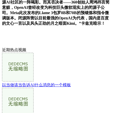
源AI社区的一阵喝彩。而其否决者——360创始人周鸿祎言简
意赅，OpenAI曾经改变为科技巨头微软现实上的闭源子公
司。Meta此次发布的Llame 3包罗8B和70B的预锻炼和指令微
调版本。闭源阵营以目前最强的OpenAI为代表，国内是百度
的文心一言以及风头正劲的月之暗面Kimi。”卡兹克暗示！
近期热点视频
以当做该当告诉AI什么消息的一个模板