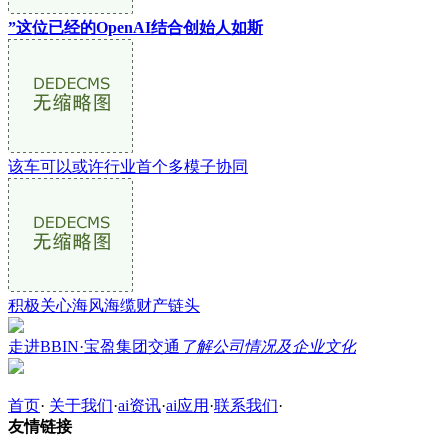
”这位已经的OpenAI结合创始人如斯
该车可以或许行业首个多模子协同
积极关心海风海缆财产链头
走进BBIN·宝盈集团交通
了解公司情况及企业文化
首页
·
关于我们
·
ai资讯
·
ai应用
·
联系我们
·
友情链接