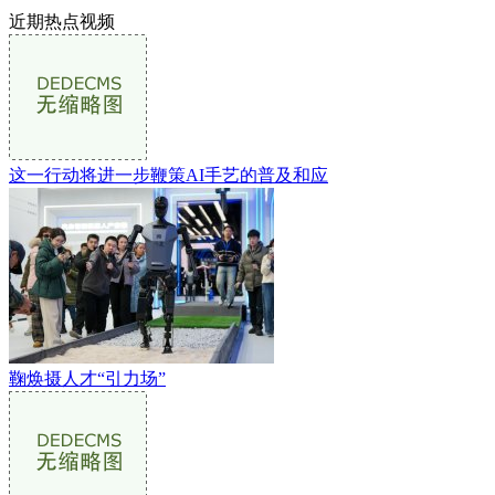
近期热点视频
这一行动将进一步鞭策AI手艺的普及和应
鞠焕摄人才“引力场”