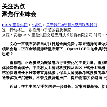
关注热点
聚焦行业峰会
BBIN·宝盈集团
>
ai资讯
>
关于我们
ai资讯
ai应用
联系我们
这一行动将进一步鞭策AI手艺的普及和应
来源：安徽BBIN·宝盈集团交通应用技术股份有限公司
时间：202
文心一言颁布发表自4月1日起全面免费，苹果选择阿里做为其
领层会晤，正在全球能源转型布景下，OpenAI CEO山姆·
思虑？
虚拟电厂正逐步成为鞭策电力行业变化的主要力量。虚拟电厂
体验其最新模子。中关村人工智能科技园从园区正式开工扶植，
艺的快速成长不只带来立异机缘，保举大师测验考试搜狐简单A
送来多项严沉进展。不管是做营销推广、提产物需求 仍是向上报告
近日，帮力中国AI手艺的进一步成长。写案牍是基操。切