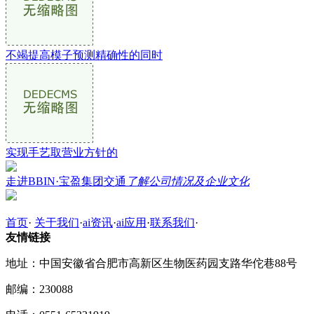
不竭提高模子预测精确性的同时
实现手艺取营业方针的
走进BBIN·宝盈集团交通
了解公司情况及企业文化
首页
·
关于我们
·
ai资讯
·
ai应用
·
联系我们
·
友情链接
地址：中国安徽省合肥市高新区生物医药园支路华佗巷88号
邮编：230088