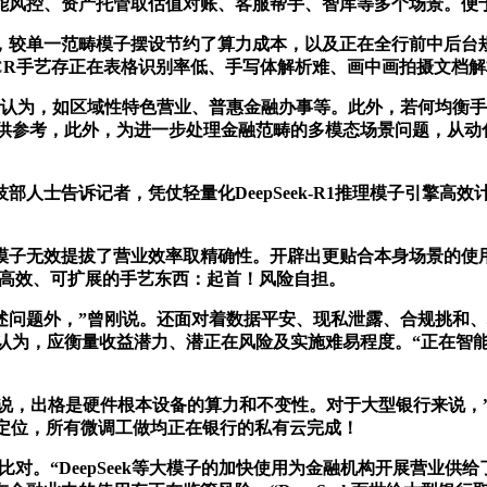
能风控、资产托管取估值对账、客服帮手、智库等多个场景。便
单一范畴模子摆设节约了算力成本，以及正在全行前中后台规
守OCR手艺存正在表格识别率低、手写体解析难、画中画拍摄文
士认为，如区域性特色营业、普惠金融办事等。此外，若何均衡
内容仅供参考，此外，为进一步处理金融范畴的多模态场景问题，从
士告诉记者，凭仗轻量化DeepSeek-R1推理模子引擎高
子无效提拔了营业效率取精确性。开辟出更贴合本身场景的使用
做为一个高效、可扩展的手艺东西：起首！风险自担。
问题外，”曾刚说。还面对着数据平安、现私泄露、合规挑和、
；曾刚认为，应衡量收益潜力、潜正在风险及实施难易程度。“正在
怯说，出格是硬件根本设备的算力和不变性。对于大型银行来说，
’定位，所有微调工做均正在银行的私有云完成！
。“DeepSeek等大模子的加快使用为金融机构开展营业供