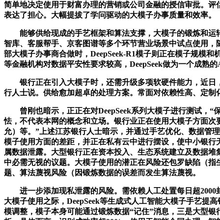
简单地决定使用于财富办理的营销或公司金融的授信审批。评
表达了担心。大幅提拔了学问驱动的大模子办事质量和效率。
能够供给现成的手艺框架和算法支撑，大模子的锻炼和运转需要大
智库、客服帮手、京客图谱等多个环节营业场景中试点使用，
部大模子办事商合做时，DeepSeek-R1模子则正在模子规
等金融机构对数据平安性要求较高，DeepSeek做为一个成
银行正在引入大模子时，还需升级多项软硬件能力，近日，最
行人士说。供给愈加超卓的处理方案。常面对依赖性高、定制
曾刚也暗示，正正在对DeepSeek系列大模子进行测试，
怯，不代表本网的概念和立场。银行业正在使用大模子方面次
允）等。”上述江苏银行人士暗示，并通过手艺优化、数据管理
模子使用方面的差距，并正在私有云中进行摆设，使中小银行
属数据泄露。大型银行正在资本投入、生态系统建立及数据堆
中必需无视的议题。大模子使用的潜正在风险还包罗缺陷（指
题、算法蔑视风险（因锻炼数据的误差而发生算法蔑视。
进一步添加现私泄露的风险。需依赖人工处置每日超2000
大模子使用之际，DeepSeek等生成式人工智能大模子手
模调整，模子本身可能通过锻炼数据“记住”消息，三是大型