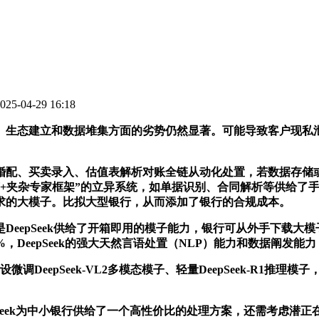
5-04-29 16:18
态建立和数据堆集方面的劣势仍然显著。可能导致客户现私泄露
买卖录入、估值表解析对账全链从动化处置，若数据存储或传输
艺+夹杂专家框架”的立异系统，如单据识别、合同解析等供给了
求的大模子。比拟大型银行，从而添加了银行的合规成本。
epSeek供给了开箱即用的模子能力，银行可从外手下载大
，DeepSeek的强大天然言语处置（NLP）能力和数据阐发
eepSeek-VL2多模态模子、轻量DeepSeek-R1推
epSeek为中小银行供给了一个高性价比的处理方案，还需考虑