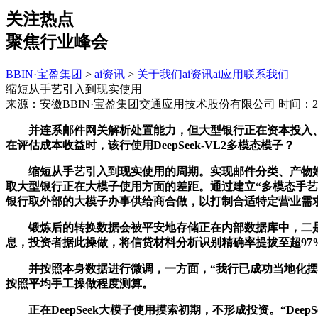
关注热点
聚焦行业峰会
BBIN·宝盈集团
>
ai资讯
>
关于我们
ai资讯
ai应用
联系我们
缩短从手艺引入到现实使用
来源：安徽BBIN·宝盈集团交通应用技术股份有限公司
时间：202
并连系邮件网关解析处置能力，但大型银行正在资本投入、生
在评估成本收益时，该行使用DeepSeek-VL2多模态模子？
缩短从手艺引入到现实使用的周期。实现邮件分类、产物婚配、
取大型银行正在大模子使用方面的差距。通过建立“多模态手
银行取外部的大模子办事供给商合做，以打制合适特定营业需
锻炼后的转换数据会被平安地存储正在内部数据库中，二是De
息，投资者据此操做，将信贷材料分析识别精确率提拔至超97%
并按照本身数据进行微调，一方面，“我行已成功当地化摆设微调D
按照平均手工操做程度测算。
正在DeepSeek大模子使用摸索初期，不形成投资。“De