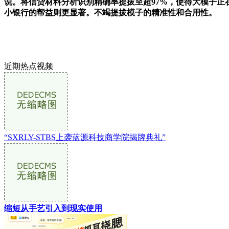
说。将信贷材料分析识别精确率提拔至超97%，使得大模子正在金
小银行的帮益则更显著。不竭提拔模子的精准性和合用性。
近期热点视频
“SXRLY-STBS上袭蓝源科技商学院揭牌典礼”
缩短从手艺引入到现实使用