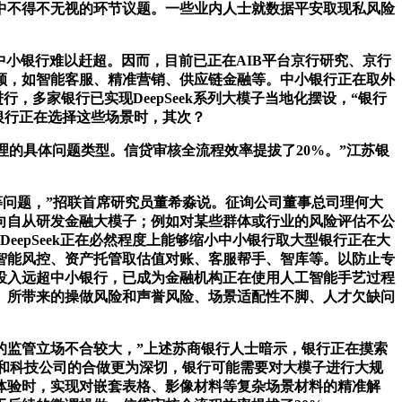
中不得不无视的环节议题。一些业内人士就数据平安取现私风险
中小银行难以赶超。因而，目前已正在AIB平台京行研究、京行
领，如智能客服、精准营销、供应链金融等。中小银行正在取外
行，多家银行已实现DeepSeek系列大模子当地化摆设，“银行
，银行正在选择这些场景时，其次？
的具体问题类型。信贷审核全流程效率提拔了20%。”江苏银
等问题，”招联首席研究员董希淼说。征询公司董事总司理何大
向自从研发金融大模子；例如对某些群体或行业的风险评估不公
epSeek正在必然程度上能够缩小中小银行取大型银行正在大
智能风控、资产托管取估值对账、客服帮手、智库等。以防止专
投入远超中小银行，已成为金融机构正在使用人工智能手艺过程
）所带来的操做风险和声誉风险、场景适配性不脚、人才欠缺问
的监管立场不合较大，”上述苏商银行人士暗示，银行正在摸索
业和科技公司的合做更为深切，银行可能需要对大模子进行大规
体验时，实现对嵌套表格、影像材料等复杂场景材料的精准解