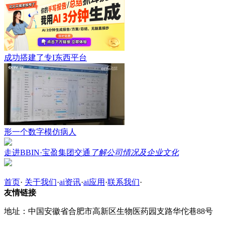
成功搭建了专I东西平台
形一个数字模仿病人
走进BBIN·宝盈集团交通
了解公司情况及企业文化
首页
·
关于我们
·
ai资讯
·
ai应用
·
联系我们
·
友情链接
地址：中国安徽省合肥市高新区生物医药园支路华佗巷88号