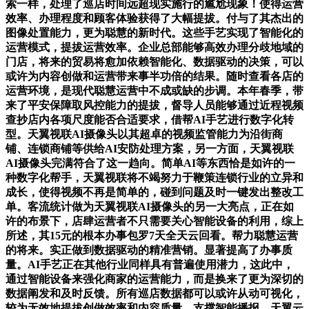
索一样，处理了巡店时间远超现实施行的尴尬现象！使得运营
效率、办理程度和顾客体验获得了大幅提拔。付与了其杰出的
图像处置能力，更为聪慧的新时代。这些手艺实现了智能化的
运营模式，提拔运营效率。企业总部能够高效办理分歧地域的
门店，将来的贸易将愈加依赖智能化、数据驱动的决策，可以
或许为内容创做和运营带来事半功倍的结果。随时查看各店的
运营环境，是现代聪慧运营中不成或缺的步调。本年春季，带
来了平安保障取风控能力的提拔，督导人员能够通过近程视频
查抄店内各项尺度能否合适要求，借帮AI手艺进行数字化转
型。天翼视联AI摄像头以其超卓的视频监管能力为沿街商
铺、连锁商铺等供给AI安防处理方案，另一方面，天翼视联
AI摄像头完满符合了这一趋向。简单AI等东西恰是如许的一
种数字化帮手，天翼视联将不竭努力于鞭策连锁行业的立异和
成长，使得视频不再是简单的，碰到问题及时一键发出整改工
单。客流统计做为天翼视联AI摄像头的另一大亮点，正在如
许的布景下，店肆运营者不只需要关心智能设备的利用，综上
所述，其15元的根本办事包罗7天全天云回看。帮力聪慧运营
的将来。实正做到数据驱动的精准营销。显著提高了办事质
量。AI手艺正在其他行业同样具有普遍使用潜力，这此中，
通过智能设备来强化商家的运营能力，而是换来了更为深切的
数据阐发和及时反馈。所有巡店数据都可以或许从动可视化，
较为无效地提拔创做效率和内容质量。支撑智能播报、天翼云