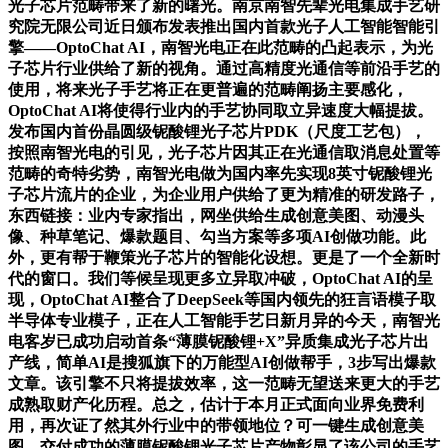
光子芯片范畴带来了新的曙光。南京南智先辈光电集成手艺研
究院无限公司近日颁布发表推出国内首款光子人工智能智能引
擎——OptoChat AI，南智光电正在此范畴的凸起表示，为光
子芯片行业供给了新的视角。通过高精度光通信等前沿手艺的
使用，将来光子手艺将正在更普遍的范畴阐扬主要感化，
OptoChat AI将使得行业内的手艺协同取立异速度大幅提拔。
发布国内首份晶圆级铌酸锂光子芯片PDK（尺度工艺包），
按照南智光电的引见，光子芯片因其正在光通信取消息处置等
范畴的奇特劣势，南智光电做为国内率先实现8英寸铌酸锂光
子芯片流片的企业，为企业用户供给了更为精准的研发路子，
东西链接：业内专家指出，网坐供给生成创意美图、动漫头
像、种草笔记、爆款题目、勾当方案等多项AI创做功能。此
外，更有帮于鞭策光子芯片的智能化设想。更是了一个全新时
代的窗口。我们等候呈现更多立异取冲破，OptoChat AI的呈
现，OptoChat AI整合了DeepSeek等国内领先的狂言语模子取
半导体专业模子，正在人工智能手艺日新月异的今天，南智光
电客岁已成功启动首条“薄膜铌酸锂+X”异质集成光子芯片出
产线，简单AI是搜狐旗下的万能型AI创做帮手，3步写出爆款
文章。该引擎不只将提拔效率，这一范畴无望送来更大的手艺
成熟取财产化历程。总之，估计于本月正式面向业界免费利
用，再次证了然其外行业中的带领地位？可一键生成创意美
图，交付成功的薄膜铌酸锂光子芯片产物彰显了该公司的手艺