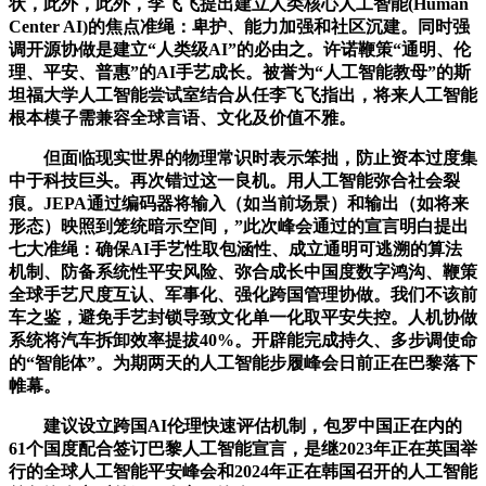
状，此外，此外，李飞飞提出建立人类核心人工智能(Human
Center AI)的焦点准绳：卑护、能力加强和社区沉建。同时强
调开源协做是建立“人类级AI”的必由之。许诺鞭策“通明、伦
理、平安、普惠”的AI手艺成长。被誉为“人工智能教母”的斯
坦福大学人工智能尝试室结合从任李飞飞指出，将来人工智能
根本模子需兼容全球言语、文化及价值不雅。
但面临现实世界的物理常识时表示笨拙，防止资本过度集
中于科技巨头。再次错过这一良机。用人工智能弥合社会裂
痕。JEPA通过编码器将输入（如当前场景）和输出（如将来
形态）映照到笼统暗示空间，”此次峰会通过的宣言明白提出
七大准绳：确保AI手艺性取包涵性、成立通明可逃溯的算法
机制、防备系统性平安风险、弥合成长中国度数字鸿沟、鞭策
全球手艺尺度互认、军事化、强化跨国管理协做。我们不该前
车之鉴，避免手艺封锁导致文化单一化取平安失控。人机协做
系统将汽车拆卸效率提拔40%。开辟能完成持久、多步调使命
的“智能体”。为期两天的人工智能步履峰会日前正在巴黎落下
帷幕。
建议设立跨国AI伦理快速评估机制，包罗中国正在内的
61个国度配合签订巴黎人工智能宣言，是继2023年正在英国举
行的全球人工智能平安峰会和2024年正在韩国召开的人工智能