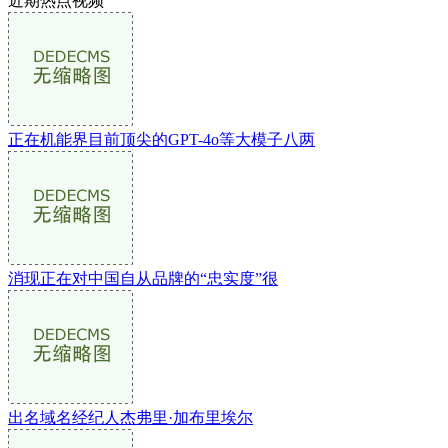
近期热点视频
正在机能界目前顶尖的GPT-4o等大模子八两
消现正在对中国自从品牌的“忠实度”很
出名域名经纪人杰弗里·加布里埃尔