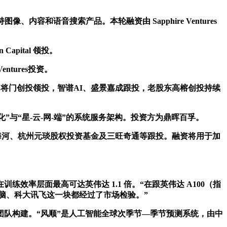
像、内容和语音搜索产品。本轮融资由 Sapphire Ventures
pital 领投。
tures投资。
将门创投领投，智谱AI、盛景嘉成跟投，老股东高榕创投持续
“星-云-网-端”的系统服务架构。投资方为鼎晖百孚。
河、杭州元琰股权投资基金及三旺奇通等跟投。融资将用于加
层面最高可达英伟达 1.1 倍。“在跟英伟达 A100（指
云脑、科大讯飞这一块都经过了市场检验。”
队构建。“风顺”是人工智能全球次季节—季节预测系统，由中