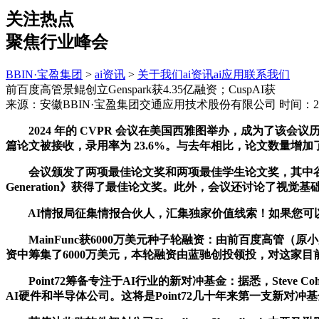
关注热点
聚焦行业峰会
BBIN·宝盈集团
>
ai资讯
>
关于我们
ai资讯
ai应用
联系我们
前百度高管景鲲创立Genspark获4.35亿融资；CuspAI获
来源：安徽BBIN·宝盈集团交通应用技术股份有限公司
时间：202
2024 年的 CVPR 会议在美国西雅图举办，成为了该会议历史上
篇论文被接收，录用率为 23.6%。与去年相比，论文数量增加了
会议颁发了两项最佳论文奖和两项最佳学生论文奖，其中谷歌研究院团队的《Gene
Generation》获得了最佳论文奖。此外，会议还讨论了视
AI情报局征集情报合伙人，汇集独家价值线索！如果您可以提供有
MainFunc获6000万美元种子轮融资：由前百度高管（原小度科
资中筹集了6000万美元，本轮融资由蓝驰创投领投，对这家目
Point72筹备专注于AI行业的新对冲基金：据悉，Steve Coh
AI硬件和半导体公司。这将是Point72几十年来第一支新对冲