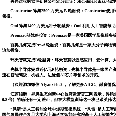
英伟达收购软件初创公司Shoreline：Shoreline.io由亚
Constructor 筹集2500 万美元 B 轮融资：Constr
领投。
Omi 筹集1400 万美元种子轮融资：Omi 利用人工智能帮助品
Promaxo获战略投资：Promaxo是一家美国医学影像服务提供
百奥几何完成Pre-A轮融资：百奥几何是一家大分子药物
追加投资。
环天智慧完成B轮融资：环天智慧以遥感应用、云计算、大数据
先楫半导体完成近亿元B轮融资：先楫半导体是一家国产高
速在智能驾驶、机器人、边缘侧AI芯片等领域的开拓。
（欢迎添加微信 AIyanxishe2 ，了解更多AIGC、融
江苏鲲鹏・昇腾生态创新中心首席运营官王陶表示，昇腾集群是
0.8 倍）的确还有一定差距，但在大模型训练这一块已跟英伟
“风清”是人工智能全球中短期预报系统，“风雷”是人工智
国气象局联合复旦大学和上海科学智能研究院基于人工智能方