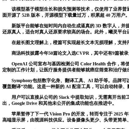
该模型基于模型生长和损失预测等技术，仅使用了业界普通训练方案 9%的
面开源了 52B 版本，开源模型下载量过万，积累超 40 万用户。T
新版平台能够在短时间内自动生成逼真的 3D 数字人，并提
还原真人，适合对真人还原要求较高的场合。此外，曦灵平台还
在超长图文理解上，橙篇可实现超长文本无损理解，支持用户一
商汤科技披露今年50篇论文入选CVPR，其中还有9篇被录用为O
OpenAI 公司宣布与基因检测公司 Color Health 合作，
定制的工作计划，让医疗服务提供者能够就癌症筛查和治疗做
Symphony包括数字化身、翻译工具、AI 助手等。品牌可
覆盖翻译”功能。这是一种新的 AI 配音工具，可以自动转录、
用户可以直接从公司的 Slack 中提取知识，无需离开当前
出，Google Drive 和其他未公开的集成功能也在推进中。
苹果暂停了下一代 Vision Pro 的开发，转而专注于 2025 年
高端显示屏，由视涯科技供应。设备摄像头更少、头带更简单