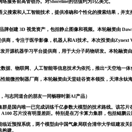
马逊网络服务前高管创办。对Shoreline的估值约为1亿美元。
uctor使用语义搜索和人工智能技术，提供准确和个性化的搜索结果，并支持图
牌创建 3D 视觉资产，包括静止图像和视频。本轮融资由 Dawn Ca
商，专注于医学影像，机器人和AI技术。本次投资由Zynext Ven
研发开源机器学习平台提供商，用于大分子药物研发。本轮融资由
、物联网、人工智能等信息技术为依托，推出“天空地一体化”与
性能微控制器厂商，本轮融资由天堂硅谷资本领投，天津永钛海
资情况，与志同道合的朋友一同畅聊时新AI产品）
国内唯一已完成训练千亿参数大模型的技术路线。该芯片在训练效率
达 A100 芯片没有明显差距。特别是在万卡算力集群，包括鲲鹏
能临近预报系统，两个模型由中国气象局联合清华大学组建攻关团
法构建。