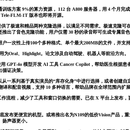
算力资源， 112 台 A800 服务器，用 4 个月完成 3 个模型
ele-FLM-1T 版本也即将开源。
供了极速和精品两种克隆选择，以满足不同需求。极速克隆可在半
推出了音色克隆功能，用户仅需 30 秒的录音即可生成专属音
次性上传100个多种格式、单个最大200MB的文件，并支
ral、Highlight。论文涉及自动驾驶、机器人等前沿方向。
将使用 GPT-4o 模型开发 AI 工具 Cancer Copilot
出循证决策。
以从一系列基于真实演员的“库存化身”中进行选择，或者创建自定义
翻译和配音视频，支持 10 多种语言，帮助品牌在全球范围内扩
工作流程，减少了工具和窗口切换的需要。已在 X 平台上发布，旨
底发布更便宜的机型。或将推出名为N109的低价Vision产品，重量是 V
、扬声器更小。