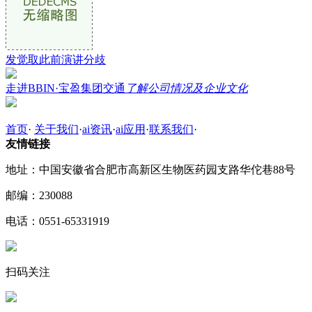
发觉取此前演讲分歧
走进BBIN·宝盈集团交通
了解公司情况及企业文化
首页
·
关于我们
·
ai资讯
·
ai应用
·
联系我们
·
友情链接
地址：中国安徽省合肥市高新区生物医药园支路华佗巷88号
邮编：230088
电话：0551-65331919
扫码关注