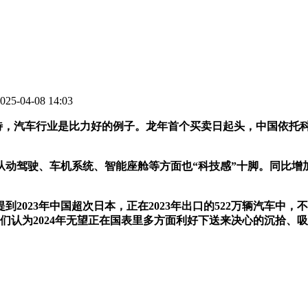
5-04-08 14:03
，汽车行业是比力好的例子。龙年首个买卖日起头，中国依托科技
驾驶、车机系统、智能座舱等方面也“科技感”十脚。同比增加
到2023年中国超次日本，正在2023年出口的522万辆汽车
们认为2024年无望正在国表里多方面利好下送来决心的沉拾、