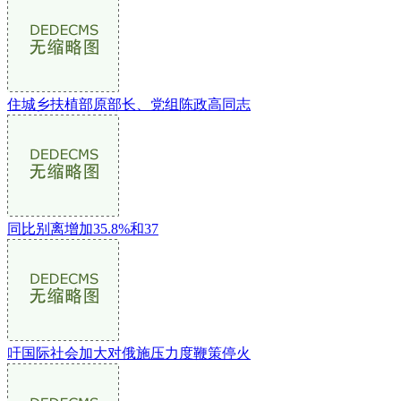
住城乡扶植部原部长、党组陈政高同志
同比别离增加35.8%和37
吁国际社会加大对俄施压力度鞭策停火