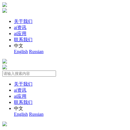
关于我们
ai资讯
ai应用
联系我们
中文
English
Russian
关于我们
ai资讯
ai应用
联系我们
中文
English
Russian