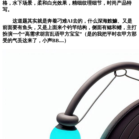
格，水下场景，柔和白光效果，精细纹理细节，时尚产品特
写。
这道题其实就是奔着刁难AI去的，什么深海鮟鱇、又是
前面要有鱼头，又是上面来个钓竿结构，侧面有鳃和鳍，主打
扮演一个“高需求胡言乱语甲方宝宝”（是的我把平时在甲方那
受的气丢这来了，小声BB....）