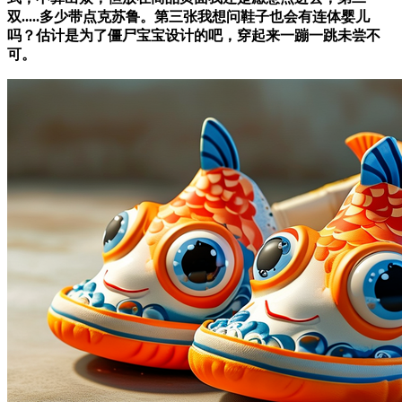
双.....多少带点克苏鲁。第三张我想问鞋子也会有连体婴儿
吗？估计是为了僵尸宝宝设计的吧，穿起来一蹦一跳未尝不
可。