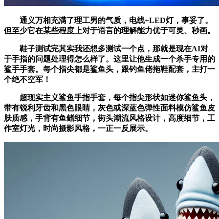
通义万相充满了理工男的气质，电线+LED灯，事妥了。
但至少它在某些程度上对于语言的理解能力优于可灵、秒画。
鞋子测试完其实我还想多测试一个点，那就是现在AI对
于手指的问题处理得怎么样了。这里让他生成一个杀手专用的
鲨手手套。每个指尖都是鲨鱼头，跟钓鱼佬拖鞋配套，主打一
个绝不空军！
超现实主义鲨鱼手指手套，每个指尖形状如迷你鲨鱼头，
带有锐利牙齿和黑色眼睛，灰色或深蓝色弹性面料模仿鲨鱼皮
肤质感，手背有鱼鳍细节，街头潮流风格设计，高度细节，工
作室灯光，时尚摄影风格，一正一反展示。