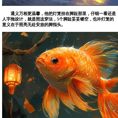
通义万相更温馨，他把灯笼挂在脚趾那里，仔细一看还是
人字拖设计，就是照这穿法，5个脚趾妥妥镂空，也许灯笼的
意义在于照亮无处安放的脚指头。