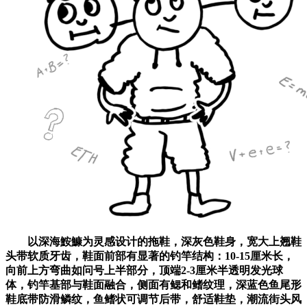
以深海鮟鱇为灵感设计的拖鞋，深灰色鞋身，宽大上翘鞋
头带软质牙齿，鞋面前部有显著的钓竿结构：10-15厘米长，
向前上方弯曲如问号上半部分，顶端2-3厘米半透明发光球
体，钓竿基部与鞋面融合，侧面有鳃和鳍纹理，深蓝色鱼尾形
鞋底带防滑鳞纹，鱼鳍状可调节后带，舒适鞋垫，潮流街头风